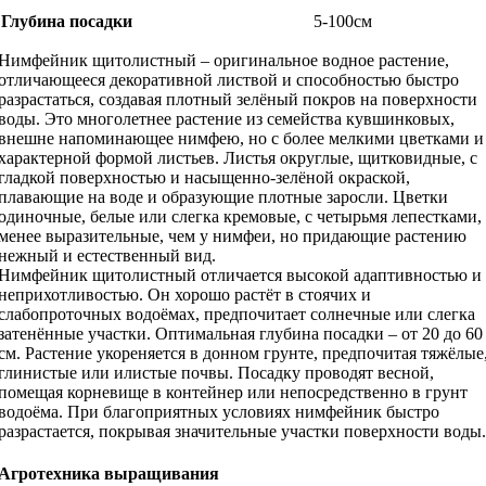
Глубина посадки
5-100см
Нимфейник щитолистный – оригинальное водное растение,
отличающееся декоративной листвой и способностью быстро
разрастаться, создавая плотный зелёный покров на поверхности
воды. Это многолетнее растение из семейства кувшинковых,
внешне напоминающее нимфею, но с более мелкими цветками и
характерной формой листьев. Листья округлые, щитковидные, с
гладкой поверхностью и насыщенно-зелёной окраской,
плавающие на воде и образующие плотные заросли. Цветки
одиночные, белые или слегка кремовые, с четырьмя лепестками,
менее выразительные, чем у нимфеи, но придающие растению
нежный и естественный вид.
Нимфейник щитолистный отличается высокой адаптивностью и
неприхотливостью. Он хорошо растёт в стоячих и
слабопроточных водоёмах, предпочитает солнечные или слегка
затенённые участки. Оптимальная глубина посадки – от 20 до 60
см. Растение укореняется в донном грунте, предпочитая тяжёлые
глинистые или илистые почвы. Посадку проводят весной,
помещая корневище в контейнер или непосредственно в грунт
водоёма. При благоприятных условиях нимфейник быстро
разрастается, покрывая значительные участки поверхности воды.
Агротехника выращивания