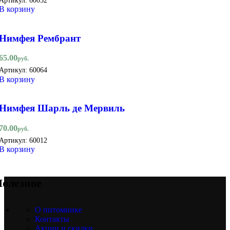
В корзину
Нимфея Рембрант
65.00
руб.
Артикул:
60064
В корзину
Нимфея Шарль де Мервиль
70.00
руб.
Артикул:
60012
В корзину
олезное
О питомнике
Контакты
Акции и скидки