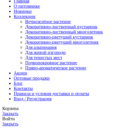
Главная
О питомнике
Новинки
Коллекции
Вечнозелёное растение
Декоративно-лиственный кустарник
Декоративно-лиственный многолетник
Декоративно-цветущий кустарник
Декоративно-цветущий многолетник
Для альпинария
Для живой изгороди
Для тенистых мест
Почвопокровное растение
Пряно-ароматическое растение
Акции
Оптовые продажи
Блог
Контакты
Правила и условия доставки и оплаты
Вход / Регистрация
Корзина
Закрыть
Войти
Закрыть