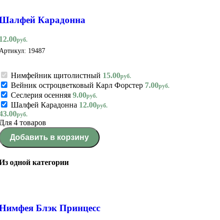
Шалфей Карадонна
12.00
руб.
Артикул:
19487
Нимфейник щитолистный
15.00
руб.
Вейник остроцветковый Карл Форстер
7.00
руб.
Сеслерия осенняя
9.00
руб.
Шалфей Карадонна
12.00
руб.
43.00
руб.
Для 4 товаров
Добавить в корзину
Из одной категории
Нимфея Блэк Принцесс