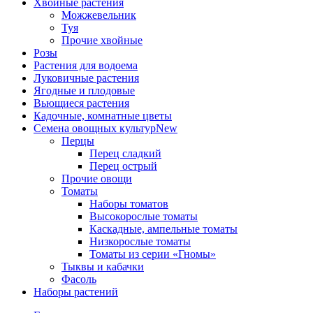
Хвойные растения
Можжевельник
Туя
Прочие хвойные
Розы
Растения для водоема
Луковичные растения
Ягодные и плодовые
Вьющиеся растения
Кадочные, комнатные цветы
Семена овощных культур
New
Перцы
Перец сладкий
Перец острый
Прочие овощи
Томаты
Наборы томатов
Высокорослые томаты
Каскадные, ампельные томаты
Низкорослые томаты
Томаты из серии «Гномы»
Тыквы и кабачки
Фасоль
Наборы растений