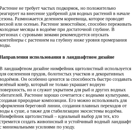
Растение не требует частых подкормок, но положительно
реагирует на внесение удобрений для водных растений в начале
сезона. Размножается делением корневища, которое проводят
весной или осенью. Растение зимостойкое, способно переживать
холодные месяцы в водоёме при достаточной глубине. В
регионах с суровыми зимами рекомендуется опускать
контейнеры с растением на глубину ниже уровня промерзания
воды.
Направления использования в ландшафтном дизайне
В ландшафтном дизайне нимфейник щитолистный используется
для озеленения прудов, болотистых участков и декоративных
водоёмов. Он особенно ценится за способность быстро создавать
зелёный ковёр, который не только украшает водную
поверхность, но и служит укрытием для рыб и других водных
обитателей. Растение хорошо сочетается с водными культурами,
создавая природные композиции. Его можно использовать для
оформления береговой линии, создания плавных переходов от
воды к суше, а также для стабилизации экосистемы водоёма.
Нимфейник щитолистный – идеальный выбор для тех, кто
стремится создать живописный и устойчивый водный ландшафт
с минимальными усилиями по уходу.