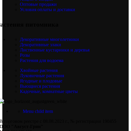
Оптовые продажи
Условия оплаты и доставки
астения питомника
Декоративные многолетники
Декоративные злаки
Лиственные кустарники и деревья
Розы
Растения для водоема
Хвойные растения
Луковичные растения
Ягодные и плодовые
Вьющиеся растения
Кадочные, комнатные цветы
Menu child item
В торговом реестре с 08.08.2023 г., № регистрации 190455
ООО "Август-Грин"