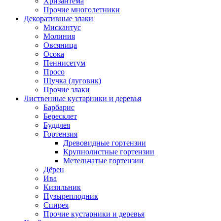
Хризантема
Прочие многолетники
Декоративные злаки
Мискантус
Молиния
Овсяница
Осока
Пеннисетум
Просо
Щучка (луговик)
Прочие злаки
Лиственные кустарники и деревья
Барбарис
Бересклет
Буддлея
Гортензия
Древовидные гортензии
Крупнолистные гортензии
Метельчатые гортензии
Дёрен
Ива
Кизильник
Пузыреплодник
Спирея
Прочие кустарники и деревья