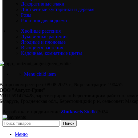
Декоративные злаки
Лиственные кустарники и деревья
Розы
Растения для водоема
Хвойные растения
Луковичные растения
Ягодные и плодовые
Вьющиеся растения
Кадочные, комнатные цветы
Menu child item
В торговом реестре с 08.08.2023 г., № регистрации 190455
ООО "Август-Грин"
УНП 591475428, зарегистрирован Берестовицким райисполкомом
Беларусь, Гродненская обл., Берестовицкий р-н, сельсовет: Макар
Разработка и продвижение
Zhukovets
Studio
2024
Поиск
Меню