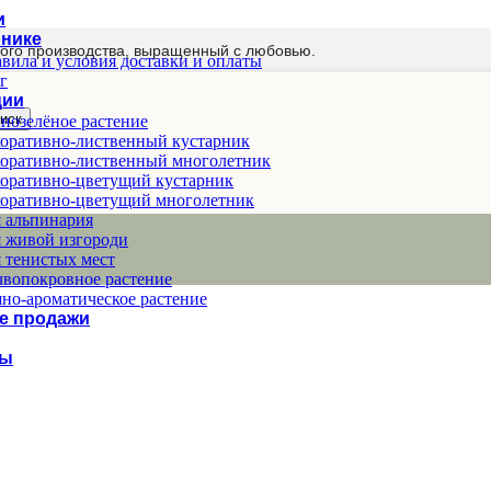
и
мнике
ого производства, выращенный с любовью.
вила и условия доставки и оплаты
г
ции
иск
нозелёное растение
оративно-лиственный кустарник
оративно-лиственный многолетник
оративно-цветущий кустарник
оративно-цветущий многолетник
 альпинария
 живой изгороди
 тенистых мест
вопокровное растение
но-ароматическое растение
е продажи
ты