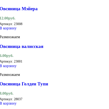
Овсяница Мэйера
12.00
руб.
Артикул:
23008
В корзину
Размножаем
Овсяница валисская
6.00
руб.
Артикул:
23001
В корзину
Размножаем
Овсяница Голден Тупи
8.00
руб.
Артикул:
28037
В корзину