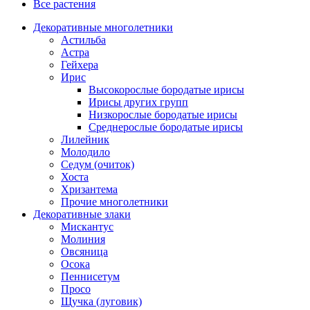
Все растения
Декоративные многолетники
Астильба
Астра
Гейхера
Ирис
Высокорослые бородатые ирисы
Ирисы других групп
Низкорослые бородатые ирисы
Среднерослые бородатые ирисы
Лилейник
Молодило
Седум (очиток)
Хоста
Хризантема
Прочие многолетники
Декоративные злаки
Мискантус
Молиния
Овсяница
Осока
Пеннисетум
Просо
Щучка (луговик)