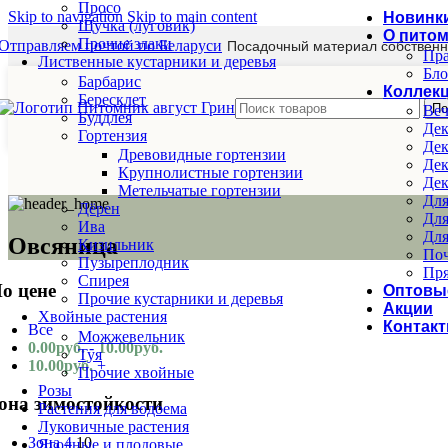
Просо
Skip to navigation
Skip to main content
Новинк
Щучка (луговик)
О пито
Прочие злаки
Отправляем почтой по Беларуси
Посадочный материал собственн
Пра
Лиственные кустарники и деревья
Бло
Барбарис
Коллек
Бересклет
По
Веч
Буддлея
Дек
Гортензия
Дек
Древовидные гортензии
Дек
Крупнолистные гортензии
Дек
Метельчатые гортензии
Для
Дёрен
Для
Ива
Для
Овсяница
Кизильник
Поч
Пузыреплодник
Пря
Спирея
о цене
Оптовы
Прочие кустарники и деревья
Акции
Хвойные растения
Контак
Все
Можжевельник
0.00
руб.
-
10.00
руб.
Туя
10.00
руб.
+
Прочие хвойные
Розы
она зимостойкости
Растения для водоема
Луковичные растения
Зона 4
10
Ягодные и плодовые