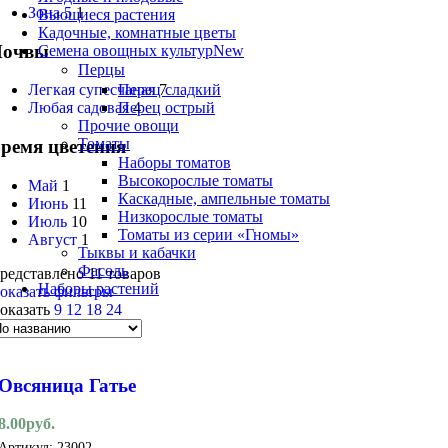
Зона 5
1
Вьющиеся растения
Кадочные, комнатные цветы
Почвы
Семена овощных культур
New
Перцы
Перец сладкий
Легкая супесчаная
7
Перец острый
Любая садовая
4
Прочие овощи
Томаты
ремя цветения
Наборы томатов
Высокорослые томаты
Май
1
Каскадные, ампельные томаты
Июнь
11
Низкорослые томаты
Июль
10
Томаты из серии «Гномы»
Август
1
Тыквы и кабачки
Фасоль
редставлено 11 товаров
Наборы растений
оказать фильтры
оказать
9
12
18
24
Овсяница Гатье
8.00
руб.
Артикул:
23002