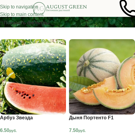
Skip to navigation
Прочие овощи
Skip to main content
Показать фильтры
Арбуз Звезда
Дыня Портенто F1
6.50
7.50
руб.
руб.