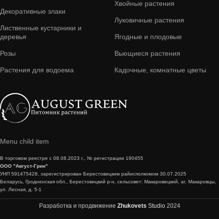
Хвойные растения
Декоративные злаки
Луковичные растения
Лиственные кустарники и
деревья
Ягодные и плодовые
Розы
Вьющиеся растения
Растения для водоема
Кадочные, комнатные цветы
Menu child item
В торговом реестре с 08.08.2023 г., № регистрации 190455
ООО "Август-Грин"
УНП 591475428, зарегистрирован Берестовицким райисполкомом 30.07.2025
Беларусь, Гродненская обл., Берестовицкий р-н, сельсовет: Макаровецкий, аг. Макаровцы,
ул. Лесная, д. 5-1
Разработка и продвижение
Zhukovets
Studio
2024