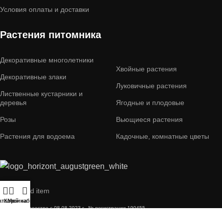
Условия оплаты и доставки
Растения питомника
Декоративные многолетники
Хвойные растения
Декоративные злаки
Луковичные растения
Лиственные кустарники и
деревья
Ягодные и плодовые
Розы
Вьющиеся растения
Растения для водоема
Кадочные, комнатные цветы
Menu child item
аталог
Корзина
Мой кабинет
В торговом реестре с 08.08.2023 г., № регистрации 190455
ООО "Август-Грин"