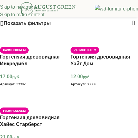
Skip to navigation
Древовидные гортензии
Skip to main content
Показать фильтры
РАЗМНОЖАЕМ
РАЗМНОЖАЕМ
Гортензия древовидная
Гортензия древовидная
Инкредибл
Уайт Дом
17.00
12.00
руб.
руб.
Артикул:
33302
Артикул:
33306
В корзину
В корзину
РАЗМНОЖАЕМ
Гортензия древовидная
Хайес Старберст
21.00
руб.