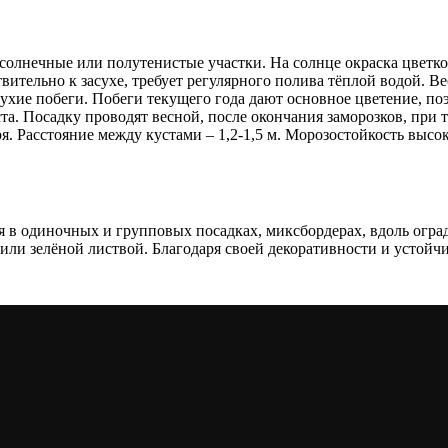
лнечные или полутенистые участки. На солнце окраска цветков 
ительно к засухе, требует регулярного полива тёплой водой. Ве
сухие побеги. Побеги текущего года дают основное цветение, по
а. Посадку проводят весной, после окончания заморозков, при т
. Расстояние между кустами – 1,2-1,5 м. Морозостойкость высок
 в одиночных и групповых посадках, миксбордерах, вдоль оград 
 или зелёной листвой. Благодаря своей декоративности и устой