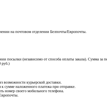
чении на почтовом отделении Белпочты/Европочты.
нии посылки (независимо от способа оплаты заказа). Сумма за 
 руб.)
з возможности курьерской доставки.
я к сумме наложенного платежа при отправке.
ть номер своего мобильного телефона.
 Европочты.