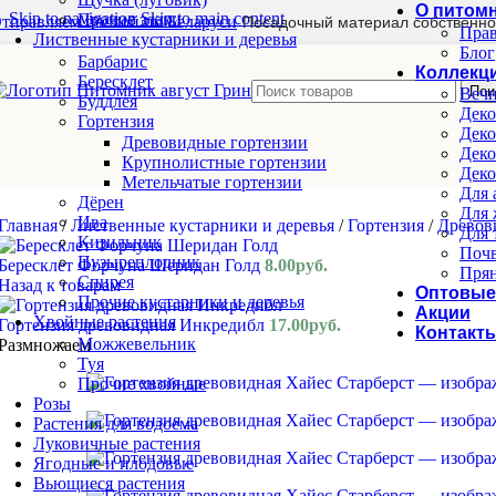
О питом
Skip to navigation
Skip to main content
Прочие злаки
тправляем почтой по Беларуси
Посадочный материал собственно
Прав
Лиственные кустарники и деревья
Блог
Барбарис
Коллекц
Бересклет
Пои
Вечн
Буддлея
Деко
Гортензия
Деко
Древовидные гортензии
Деко
Крупнолистные гортензии
Деко
Метельчатые гортензии
Для 
Дёрен
Для 
Ива
Главная
/
Лиственные кустарники и деревья
/
Гортензия
/
Древов
Для 
Кизильник
Почв
Пузыреплодник
Бересклет Форчуна Шеридан Голд
8.00
руб.
Прян
Спирея
Назад к товарам
Оптовые
Прочие кустарники и деревья
Акции
Хвойные растения
Гортензия древовидная Инкредибл
17.00
руб.
Контакт
Можжевельник
Размножаем
Туя
Прочие хвойные
Розы
Растения для водоема
Луковичные растения
Ягодные и плодовые
Вьющиеся растения