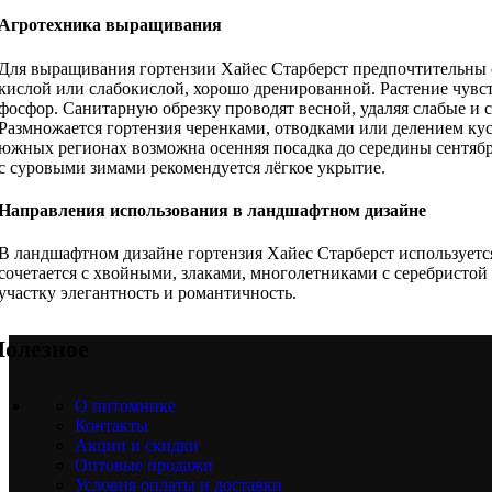
Агротехника выращивания
Для выращивания гортензии Хайес Старберст предпочтительны со
кислой или слабокислой, хорошо дренированной. Растение чувств
фосфор. Санитарную обрезку проводят весной, удаляя слабые и 
Размножается гортензия черенками, отводками или делением куст
южных регионах возможна осенняя посадка до середины сентября
с суровыми зимами рекомендуется лёгкое укрытие.
Направления использования в ландшафтном дизайне
В ландшафтном дизайне гортензия Хайес Старберст используется
сочетается с хвойными, злаками, многолетниками с серебристой
участку элегантность и романтичность.
олезное
О питомнике
Контакты
Акции и скидки
Оптовые продажи
Условия оплаты и доставки