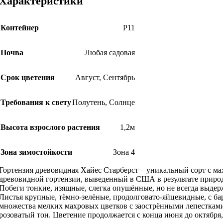
Характеристики
Контейнер
Р11
Почва
Любая садовая
Срок цветения
Август
,
Сентябрь
Требования к свету
Полутень
,
Солнце
Высота взрослого растения
1,2м
Зона зимостойкости
Зона 4
Гортензия древовидная Хайес Старберст – уникальный сорт с м
древовидной гортензии, выведенный в США в результате природ
Побеги тонкие, изящные, слегка опушённые, но не всегда выдер
Листья крупные, тёмно-зелёные, продолговато-яйцевидные, с ба
множества мелких махровых цветков с заострёнными лепестками.
розоватый тон. Цветение продолжается с конца июня до октября