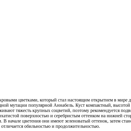
ахровыми цветками, который стал настоящим открытием в мире 
ной мутации популярной Аннабель. Куст компактный, высотой до
живают тяжесть крупных соцветий, поэтому рекомендуется подв
рхатистой поверхностью и серебристым оттенком на нижней стор
 В начале цветения они имеют зеленоватый оттенок, затем стан
, отличается обильностью и продолжительностью.