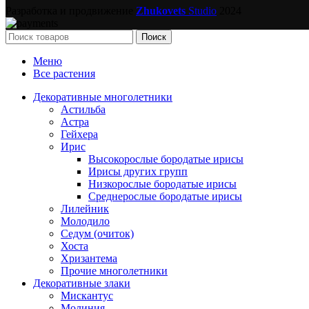
Разработка и продвижение
Zhukovets
Studio
2024
Поиск
Меню
Все растения
Декоративные многолетники
Астильба
Астра
Гейхера
Ирис
Высокорослые бородатые ирисы
Ирисы других групп
Низкорослые бородатые ирисы
Среднерослые бородатые ирисы
Лилейник
Молодило
Седум (очиток)
Хоста
Хризантема
Прочие многолетники
Декоративные злаки
Мискантус
Молиния