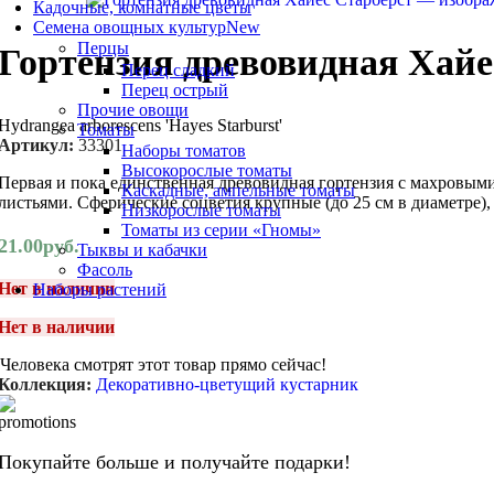
Кадочные, комнатные цветы
Семена овощных культур
New
Перцы
Гортензия древовидная Хайе
Перец сладкий
Перец острый
Прочие овощи
Hydrangea arborescens 'Hayes Starburst'
Томаты
Артикул:
33301
Наборы томатов
Высокорослые томаты
Первая и пока единственная древовидная гортензия с махровым
Каскадные, ампельные томаты
листьями. Сферические соцветия крупные (до 25 см в диаметре)
Низкорослые томаты
Томаты из серии «Гномы»
21.00
руб.
Тыквы и кабачки
Фасоль
Нет в наличии
Наборы растений
Нет в наличии
Человека смотрят этот товар прямо сейчас!
Коллекция:
Декоративно-цветущий кустарник
Покупайте больше и получайте подарки!