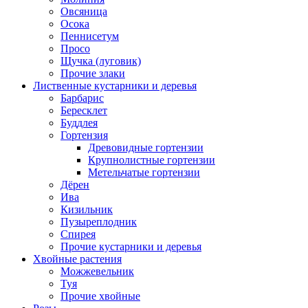
Овсяница
Осока
Пеннисетум
Просо
Щучка (луговик)
Прочие злаки
Лиственные кустарники и деревья
Барбарис
Бересклет
Буддлея
Гортензия
Древовидные гортензии
Крупнолистные гортензии
Метельчатые гортензии
Дёрен
Ива
Кизильник
Пузыреплодник
Спирея
Прочие кустарники и деревья
Хвойные растения
Можжевельник
Туя
Прочие хвойные