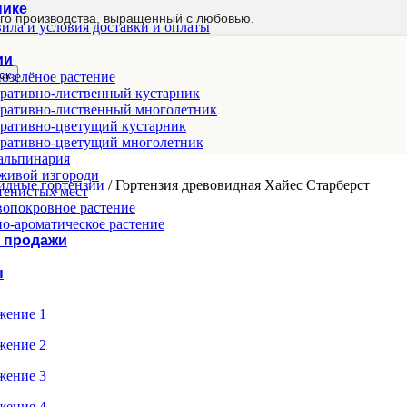
нике
го производства, выращенный с любовью.
ила и условия доставки и оплаты
ии
ск
озелёное растение
ративно-лиственный кустарник
ративно-лиственный многолетник
ративно-цветущий кустарник
ративно-цветущий многолетник
альпинария
живой изгороди
идные гортензии
/
Гортензия древовидная Хайес Старберст
тенистых мест
опокровное растение
о-ароматическое растение
 продажи
ы