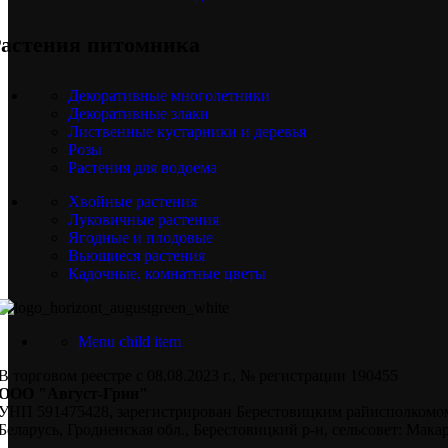
астения питомника
Декоративные многолетники
Декоративные злаки
Лиственные кустарники и деревья
Розы
Растения для водоема
Хвойные растения
Луковичные растения
Ягодные и плодовые
Вьющиеся растения
Кадочные, комнатные цветы
Menu child item
В торговом реестре с 08.08.2023 г., № регистрации 190455
ООО "Август-Грин"
УНП 591475428, зарегистрирован Берестовицким райисполкомом
Беларусь, Гродненская обл., Берестовицкий р-н, сельсовет: Макар