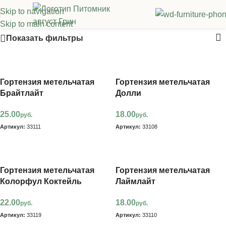
Skip to navigation
Метельчатые гортензии
Skip to main content
Показать фильтры
Гортензия метельчатая
Гортензия метельчатая
Брайтлайт
Долли
25.00
18.00
руб.
руб.
Артикул:
33111
Артикул:
33108
В корзину
В корзину
Гортензия метельчатая
Гортензия метельчатая
Колорфул Коктейль
Лаймлайт
22.00
18.00
руб.
руб.
Артикул:
33119
Артикул:
33110