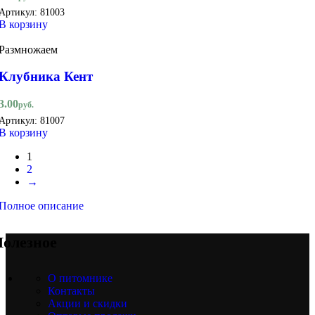
Артикул:
81003
В корзину
Размножаем
Клубника Кент
3.00
руб.
Артикул:
81007
В корзину
1
2
→
Полное описание
олезное
О питомнике
Контакты
Акции и скидки