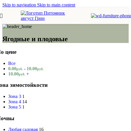
Skip to navigation
Skip to main content
Ягодные и плодовые
о цене
Все
0.00
-
10.00
руб.
руб.
10.00
+
руб.
она зимостойкости
Зона 3
1
Зона 4
14
Зона 5
1
Почвы
Любая садовая
16