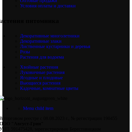
Оптовые продажи
Условия оплаты и доставки
астения питомника
Декоративные многолетники
Декоративные злаки
Лиственные кустарники и деревья
Розы
Растения для водоема
Хвойные растения
Луковичные растения
Ягодные и плодовые
Вьющиеся растения
Кадочные, комнатные цветы
Menu child item
В торговом реестре с 08.08.2023 г., № регистрации 190455
ООО "Август-Грин"
УНП 591475428, зарегистрирован Берестовицким