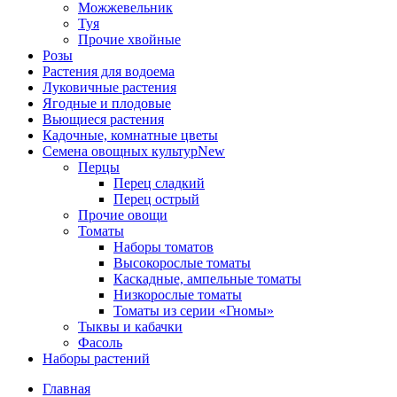
Можжевельник
Туя
Прочие хвойные
Розы
Растения для водоема
Луковичные растения
Ягодные и плодовые
Вьющиеся растения
Кадочные, комнатные цветы
Семена овощных культур
New
Перцы
Перец сладкий
Перец острый
Прочие овощи
Томаты
Наборы томатов
Высокорослые томаты
Каскадные, ампельные томаты
Низкорослые томаты
Томаты из серии «Гномы»
Тыквы и кабачки
Фасоль
Наборы растений
Главная