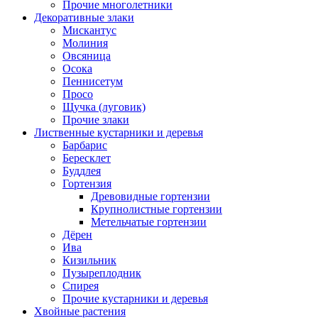
Прочие многолетники
Декоративные злаки
Мискантус
Молиния
Овсяница
Осока
Пеннисетум
Просо
Щучка (луговик)
Прочие злаки
Лиственные кустарники и деревья
Барбарис
Бересклет
Буддлея
Гортензия
Древовидные гортензии
Крупнолистные гортензии
Метельчатые гортензии
Дёрен
Ива
Кизильник
Пузыреплодник
Спирея
Прочие кустарники и деревья
Хвойные растения