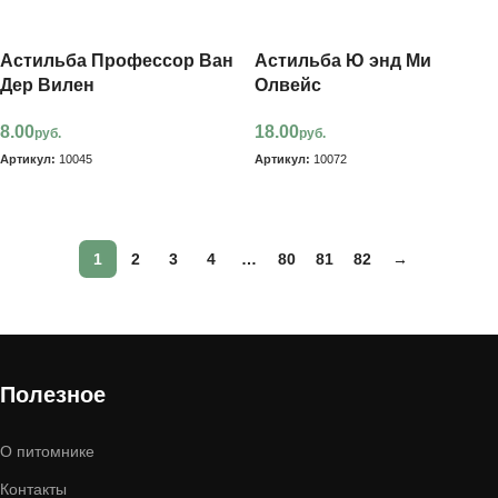
Астильба Профессор Ван
Астильба Ю энд Ми
Дер Вилен
Олвейс
8.00
18.00
руб.
руб.
Артикул:
10045
Артикул:
10072
В корзину
В корзину
1
2
3
4
…
80
81
82
→
Полезное
О питомнике
Контакты