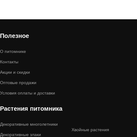
1+1
Просо прутьевидное Стриктум – два
саженца по цене одного!
Полезное
О питомнике
Контакты
Акции и скидки
Оптовые продажи
Условия оплаты и доставки
Растения питомника
Декоративные многолетники
Хвойные растения
Декоративные злаки