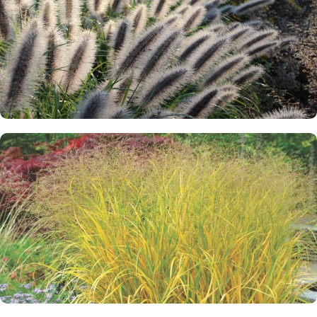
заказчика!
При отправке каждого заказа мы
вкладываем в посылку одно или
несколько растений в подарок, радуя
Вас приятными бонусами.
-30 %
Пеннисетум Моудри – скидка -30%