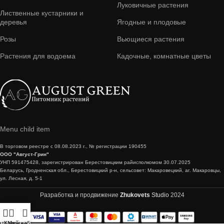
Луковичные растения
Лиственные кустарники и
деревья
Ягодные и плодовые
Розы
Вьющиеся растения
Растения для водоема
Кадочные, комнатные цветы
Menu child item
В торговом реестре с 08.08.2023 г., № регистрации 190455
ООО "Август-Грин"
УНП 591475428, зарегистрирован Берестовицким райисполкомом 30.07.2025
Беларусь, Гродненская обл., Берестовицкий р-н, сельсовет: Макаровецкий, аг. Макаровцы,
ул. Лесная, д. 5-1
Разработка и продвижение
Zhukovets
Studio
2024
аталог
Корзина
Мой кабинет