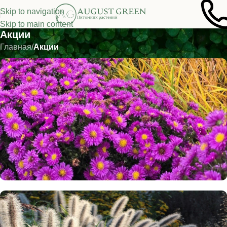
Skip to navigation
Skip to main content
Акции
Главная
/
Акции
Подарок в каждой посылке!
Не оставим без подарка ни одного