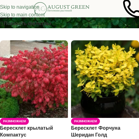
Skip to navigation
Бересклет
Skip to main content
Показать фильтры
РАЗМНОЖАЕМ
РАЗМНОЖАЕМ
Бересклет крылатый
Бересклет Форчуна
Компактус
Шеридан Голд