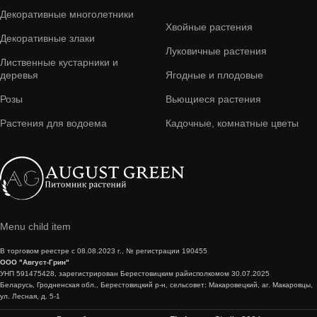
Декоративные многолетники
Хвойные растения
Декоративные злаки
Луковичные растения
Лиственные кустарники и
деревья
Ягодные и плодовые
Розы
Вьющиеся растения
Растения для водоема
Кадочные, комнатные цветы
Menu child item
В торговом реестре с 08.08.2023 г., № регистрации 190455
ООО "Август-Грин"
УНП 591475428, зарегистрирован Берестовицким райисполкомом 30.07.2025
Беларусь, Гродненская обл., Берестовицкий р-н, сельсовет: Макаровецкий, аг. Макаровцы,
ул. Лесная, д. 5-1