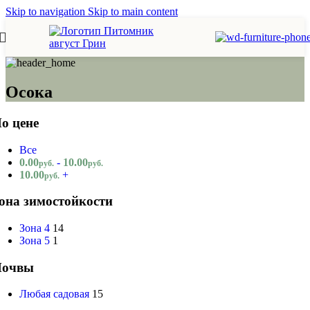
Skip to navigation
Skip to main content
Осока
о цене
Все
0.00
-
10.00
руб.
руб.
10.00
+
руб.
она зимостойкости
Зона 4
14
Зона 5
1
Почвы
Любая садовая
15