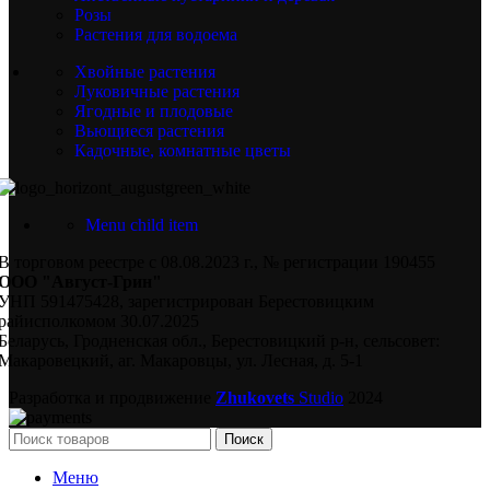
Розы
Растения для водоема
Хвойные растения
Луковичные растения
Ягодные и плодовые
Вьющиеся растения
Кадочные, комнатные цветы
Menu child item
В торговом реестре с 08.08.2023 г., № регистрации 190455
ООО "Август-Грин"
УНП 591475428, зарегистрирован Берестовицким
райисполкомом 30.07.2025
Беларусь, Гродненская обл., Берестовицкий р-н, сельсовет:
Макаровецкий, аг. Макаровцы, ул. Лесная, д. 5-1
Разработка и продвижение
Zhukovets
Studio
2024
Поиск
Меню