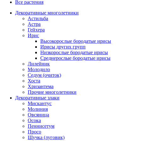
Все растения
Декоративные многолетники
Астильба
Астра
Гейхера
Ирис
Высокорослые бородатые ирисы
Ирисы других групп
Низкорослые бородатые ирисы
Среднерослые бородатые ирисы
Лилейник
Молодило
Седум (очиток)
Хоста
Хризантема
Прочие многолетники
Декоративные злаки
Мискантус
Молиния
Овсяница
Осока
Пеннисетум
Просо
Щучка (луговик)