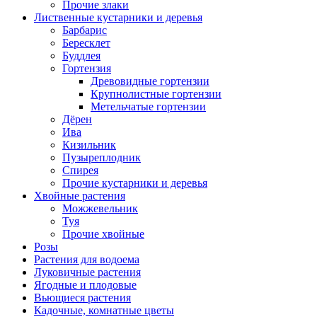
Прочие злаки
Лиственные кустарники и деревья
Барбарис
Бересклет
Буддлея
Гортензия
Древовидные гортензии
Крупнолистные гортензии
Метельчатые гортензии
Дёрен
Ива
Кизильник
Пузыреплодник
Спирея
Прочие кустарники и деревья
Хвойные растения
Можжевельник
Туя
Прочие хвойные
Розы
Растения для водоема
Луковичные растения
Ягодные и плодовые
Вьющиеся растения
Кадочные, комнатные цветы