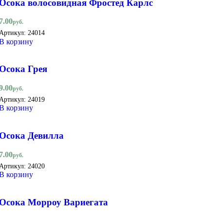
Осока волосовидная Фростед Карлс
7.00
руб.
Артикул:
24014
В корзину
Осока Грея
9.00
руб.
Артикул:
24019
В корзину
Осока Девилла
7.00
руб.
Артикул:
24020
В корзину
Осока Морроу Вариегата