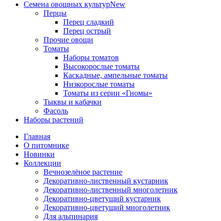
Семена овощных культур
New
Перцы
Перец сладкий
Перец острый
Прочие овощи
Томаты
Наборы томатов
Высокорослые томаты
Каскадные, ампельные томаты
Низкорослые томаты
Томаты из серии «Гномы»
Тыквы и кабачки
Фасоль
Наборы растений
Главная
О питомнике
Новинки
Коллекции
Вечнозелёное растение
Декоративно-лиственный кустарник
Декоративно-лиственный многолетник
Декоративно-цветущий кустарник
Декоративно-цветущий многолетник
Для альпинария