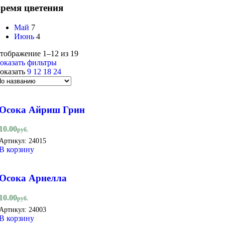
ремя цветения
Май
7
Июнь
4
тображение 1–12 из 19
оказать фильтры
оказать
9
12
18
24
Осока Айриш Грин
10.00
руб.
Артикул:
24015
В корзину
Осока Арнелла
10.00
руб.
Артикул:
24003
В корзину