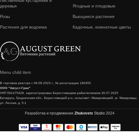
Лиственные кустарники и
деревья
Ягодные и плодовые
Розы
Вьющиеся растения
Растения для водоема
Кадочные, комнатные цветы
Menu child item
В торговом реестре с 08.08.2023 г., № регистрации 190455
ООО "Август-Грин"
УНП 591475428, зарегистрирован Берестовицким райисполкомом 30.07.2025
Беларусь, Гродненская обл., Берестовицкий р-н, сельсовет: Макаровецкий, аг. Макаровцы,
ул. Лесная, д. 5-1
Разработка и продвижение
Zhukovets
Studio
2024