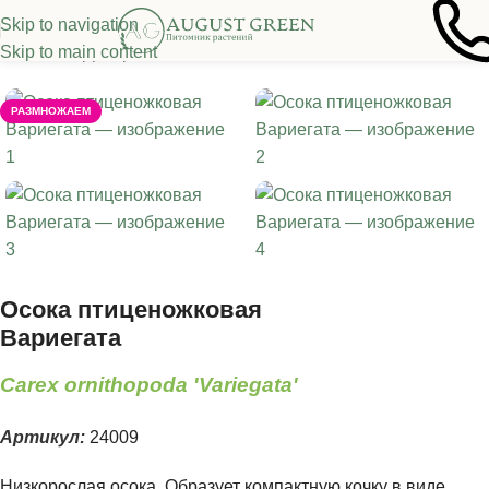
Skip to navigation
Skip to main content
Главная
/
Декоративные злаки
/
Осока
РАЗМНОЖАЕМ
Осока птиценожковая
Вариегата
Carex ornithopoda 'Variegata'
Артикул:
24009
Низкорослая осока. Образует компактную кочку в виде