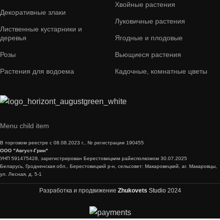
Хвойные растения
Декоративные злаки
Луковичные растения
Лиственные кустарники и
деревья
Ягодные и плодовые
Розы
Вьющиеся растения
Растения для водоема
Кадочные, комнатные цветы
Menu child item
В торговом реестре с 08.08.2023 г., № регистрации 190455
ООО "Август-Грин"
УНП 591475428, зарегистрирован Берестовицким райисполкомом 30.07.2025
Беларусь, Гродненская обл., Берестовицкий р-н, сельсовет: Макаровецкий, аг. Макаровцы,
ул. Лесная, д. 5-1
Разработка и продвижение
Zhukovets
Studio
2024