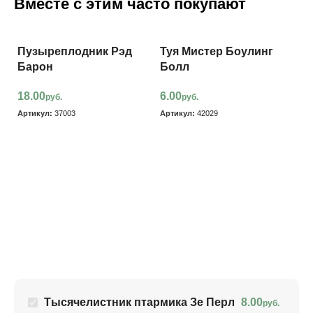
Вместе с этим часто покупают
Пузыреплодник Рэд
Туя Мистер Боулинг
Барон
Болл
18.00
6.00
руб.
руб.
Артикул:
37003
Артикул:
42029
Т
п
8
Ар
Тысячелистник птармика Зе Перл
8.00
руб.