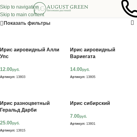
Skip to navigation
Ирисы других групп
Skip to main content
Показать фильтры
Ирис аировидный Алли
Ирис аировидный
Упс
Вариегата
12.00
14.00
руб.
руб.
Артикул:
13803
Артикул:
13805
В корзину
В корзину
Ирис разноцветный
Ирис сибирский
Геральд Дарби
7.00
руб.
25.00
руб.
Артикул:
13801
Артикул:
13815
В корзину