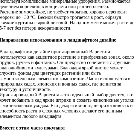
используя комплексные минеральные удобрения. Размножается
делением корневищ в конце лета или ранней осенью.
Растение зимостойкое, не требует укрытия, хорошо переносит
морозы до –30 °C. Весной быстро трогается в рост, образуя
свежие куртины с яркой листвой. На одном месте может расти д
5-7 лет без потери декоративности.
Направления использования в ландшафтном дизайне
В ландшафтном дизайне ирис аировидный Вариегата
используется как акцентное растение в прибрежных зонах, около
прудов, ручьёв и фонтанов. Он прекрасно сочетается с другими
влаголюбивыми культурами. Благодаря яркой листве может
служить фоном для цветущих растений или быть
самостоятельным элементом композиции. Часто используется в
природных садах, японских и водных садах, где ценится за
текстуру и устойчивость.
Ирис аировидный Вариегата – это идеальный выбор для тех, кто
хочет добавить в сад яркие штрихи и создать живописные уголк
с минимальным уходом. Его декоративность, неприхотливость и
способность расти в сложных условиях делают его ценным
элементом любого ландшафта.
Вместе с этим часто покупают