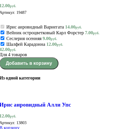
12.00
руб.
Артикул:
19487
Ирис аировидный Вариегата
14.00
руб.
Вейник остроцветковый Карл Форстер
7.00
руб.
Сеслерия осенняя
9.00
руб.
Шалфей Карадонна
12.00
руб.
42.00
руб.
Для 4 товаров
Добавить в корзину
Из одной категории
Ирис аировидный Алли Упс
12.00
руб.
Артикул:
13803
В корзину