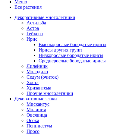
Меню
Все растения
Декоративные многолетники
Астильба
Астра
Гейхера
Ирис
Высокорослые бородатые ирисы
Ирисы других групп
Низкорослые бородатые ирисы
Среднерослые бородатые ирисы
Лилейник
Молодило
Седум (очиток)
Хоста
Хризантема
Прочие многолетники
Декоративные злаки
Мискантус
Молиния
Овсяница
Осока
Пеннисетум
Просо