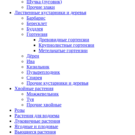
Щучка (луговик)
Прочие злаки
Лиственные кустарники и деревья
Барбарис
Бересклет
Буддлея
Гортензия
Древовидные гортензии
Крупнолистные гортензии
Метельчатые гортензии
Дёрен
Ива
Кизильник
Пузыреплодник
Спирея
Прочие кустарники и деревья
Хвойные растения
Можжевельник
Туя
Прочие хвойные
Розы
Растения для водоема
Луковичные растения
Ягодные и плодовые
Вьющиеся растения