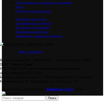
Лиственные кустарники и деревья
Розы
Растения для водоема
Хвойные растения
Луковичные растения
Ягодные и плодовые
Вьющиеся растения
Кадочные, комнатные цветы
Menu child item
В торговом реестре с 08.08.2023 г., № регистрации 190455
ООО "Август-Грин"
УНП 591475428, зарегистрирован Берестовицким
райисполкомом 30.07.2025
Беларусь, Гродненская обл., Берестовицкий р-н, сельсовет:
Макаровецкий, аг. Макаровцы, ул. Лесная, д. 5-1
Разработка и продвижение
Zhukovets
Studio
2024
Поиск