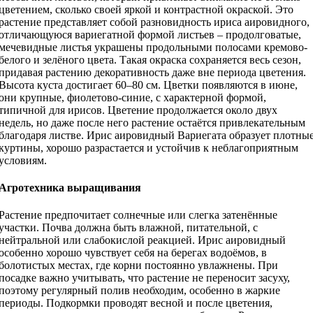
цветением, сколько своей яркой и контрастной окраской. Это
растение представляет собой разновидность ириса аировидного,
отличающуюся вариегатной формой листьев – продолговатые,
мечевидные листья украшены продольными полосами кремово-
белого и зелёного цвета. Такая окраска сохраняется весь сезон,
придавая растению декоративность даже вне периода цветения.
Высота куста достигает 60–80 см. Цветки появляются в июне,
они крупные, фиолетово-синие, с характерной формой,
типичной для ирисов. Цветение продолжается около двух
недель, но даже после него растение остаётся привлекательным
благодаря листве. Ирис аировидный Вариегата образует плотны
куртины, хорошо разрастается и устойчив к неблагоприятным
условиям.
Агротехника выращивания
Растение предпочитает солнечные или слегка затенённые
участки. Почва должна быть влажной, питательной, с
нейтральной или слабокислой реакцией. Ирис аировидный
особенно хорошо чувствует себя на берегах водоёмов, в
болотистых местах, где корни постоянно увлажнены. При
посадке важно учитывать, что растение не переносит засуху,
поэтому регулярный полив необходим, особенно в жаркие
периоды. Подкормки проводят весной и после цветения,