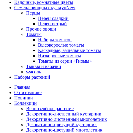
Кадочные, комнатные цветы
Семена овощных культур
New
Перцы
Перец сладкий
Перец острый
Прочие овощи
Томаты
Наборы томатов
Высокорослые томаты
Каскадные, ампельные томаты
Низкорослые томаты
Томаты из серии «Гномы»
Тыквы и кабачки
Фасоль
Наборы растений
Главная
О питомнике
Новинки
Коллекции
Вечнозелёное растение
Декоративно-лиственный кустарник
Декоративно-лиственный многолетник
Декоративно-цветущий кустарник
Декоративно-цветущий многолетник