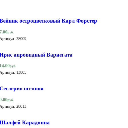
Вейник остроцветковый Карл Форстер
7.00
руб.
Артикул:
28009
Ирис аировидный Вариегата
14.00
руб.
Артикул:
13805
Сеслерия осенняя
9.00
руб.
Артикул:
28013
Шалфей Карадонна