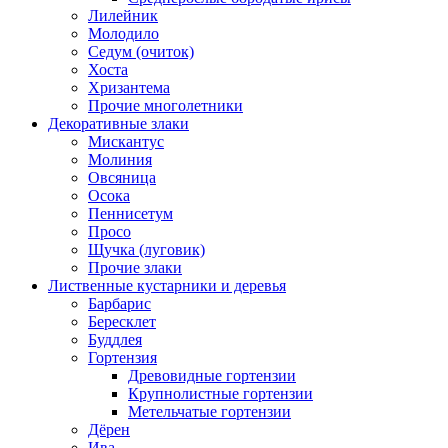
Лилейник
Молодило
Седум (очиток)
Хоста
Хризантема
Прочие многолетники
Декоративные злаки
Мискантус
Молиния
Овсяница
Осока
Пеннисетум
Просо
Щучка (луговик)
Прочие злаки
Лиственные кустарники и деревья
Барбарис
Бересклет
Буддлея
Гортензия
Древовидные гортензии
Крупнолистные гортензии
Метельчатые гортензии
Дёрен
Ива