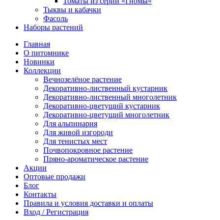
Томаты из серии «Гномы»
Тыквы и кабачки
Фасоль
Наборы растений
Главная
О питомнике
Новинки
Коллекции
Вечнозелёное растение
Декоративно-лиственный кустарник
Декоративно-лиственный многолетник
Декоративно-цветущий кустарник
Декоративно-цветущий многолетник
Для альпинария
Для живой изгороди
Для тенистых мест
Почвопокровное растение
Пряно-ароматическое растение
Акции
Оптовые продажи
Блог
Контакты
Правила и условия доставки и оплаты
Вход / Регистрация