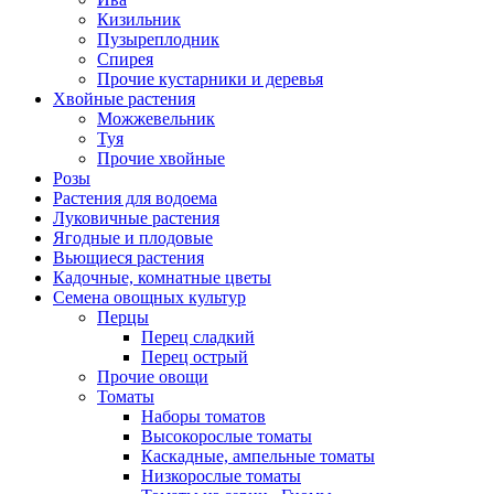
Кизильник
Пузыреплодник
Спирея
Прочие кустарники и деревья
Хвойные растения
Можжевельник
Туя
Прочие хвойные
Розы
Растения для водоема
Луковичные растения
Ягодные и плодовые
Вьющиеся растения
Кадочные, комнатные цветы
Семена овощных культур
Перцы
Перец сладкий
Перец острый
Прочие овощи
Томаты
Наборы томатов
Высокорослые томаты
Каскадные, ампельные томаты
Низкорослые томаты