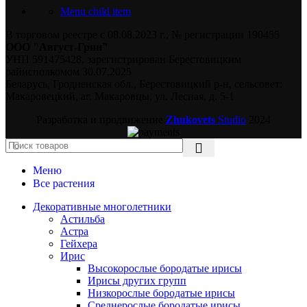
Menu child item
В торговом реестре с 08.08.2023 г., № регистрации 190455
ООО "Август-Грин"
УНП 591475428, зарегистрирован Берестовицким
райисполкомом 30.07.2025
Беларусь, Гродненская обл., Берестовицкий р-н, сельсовет:
Макаровецкий, аг. Макаровцы, ул. Лесная, д. 5-1
Разработка и продвижение
Zhukovets
Studio
2024
Меню
Все растения
Декоративные многолетники
Астильба
Астра
Гейхера
Ирис
Высокорослые бородатые ирисы
Ирисы других групп
Низкорослые бородатые ирисы
Среднерослые бородатые ирисы