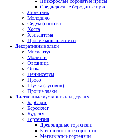
Низкорослые бородатые ирисы
Среднерослые бородатые ирисы
Лилейник
Молодило
Седум (очиток)
Хоста
Хризантема
Прочие многолетники
Декоративные злаки
Мискантус
Молиния
Овсяница
Осока
Пеннисетум
Просо
Щучка (луговик)
Прочие злаки
Лиственные кустарники и деревья
Барбарис
Бересклет
Буддлея
Гортензия
Древовидные гортензии
Крупнолистные гортензии
Метельчатые гортензии