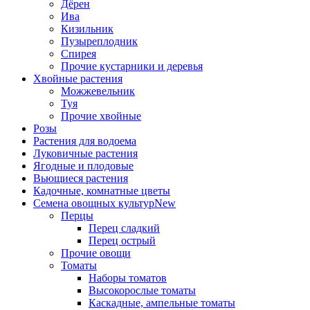
Дёрен
Ива
Кизильник
Пузыреплодник
Спирея
Прочие кустарники и деревья
Хвойные растения
Можжевельник
Туя
Прочие хвойные
Розы
Растения для водоема
Луковичные растения
Ягодные и плодовые
Вьющиеся растения
Кадочные, комнатные цветы
Семена овощных культур
New
Перцы
Перец сладкий
Перец острый
Прочие овощи
Томаты
Наборы томатов
Высокорослые томаты
Каскадные, ампельные томаты