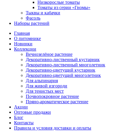
Низкорослые томаты
Томаты из серии «Гномы»
Тыквы и кабачки
Фасоль
Наборы растений
Главная
О питомнике
Новинки
Коллекции
Вечнозелёное растение
Декоративно-лиственный кустарник
Декоративно-лиственный многолетник
Декоративно-цветущий кустарник
Декоративно-цветущий многолетник
Для альпинария
Для живой изгороди
Для тенистых мест
Почвопокровное растение
Пряно-ароматическое растение
Акции
Оптовые продажи
Блог
Контакты
Правила и условия доставки и оплаты