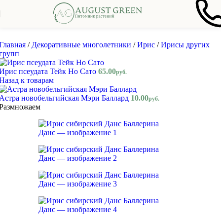
Skip to navigation
Skip to main content
Главная
/
Декоративные многолетники
/
Ирис
/
Ирисы других
групп
Ирис псеудата Тейк Но Сато
65.00
руб.
Назад к товарам
Астра новобельгийская Мэри Баллард
10.00
руб.
Размножаем