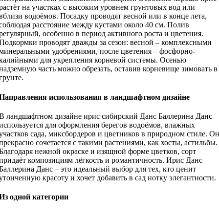
растёт на участках с высоким уровнем грунтовых вод или
вблизи водоёмов. Посадку проводят весной или в конце лета,
соблюдая расстояние между кустами около 40 см. Полив
регулярный, особенно в период активного роста и цветения.
Подкормки проводят дважды за сезон: весной – комплексными
минеральными удобрениями, после цветения – фосфорно-
калийными для укрепления корневой системы. Осенью
надземную часть можно обрезать, оставив корневище зимовать в
грунте.
Направления использования в ландшафтном дизайне
В ландшафтном дизайне ирис сибирский Данс Баллерина Данс
используется для оформления берегов водоёмов, влажных
участков сада, миксбордеров и цветников в природном стиле. О
прекрасно сочетается с такими растениями, как хосты, астильбы.
Благодаря нежной окраске и изящной форме цветков, сорт
придаёт композициям лёгкость и романтичность. Ирис Данс
Баллерина Данс – это идеальный выбор для тех, кто ценит
утонченную красоту и хочет добавить в сад нотку элегантности.
Из одной категории