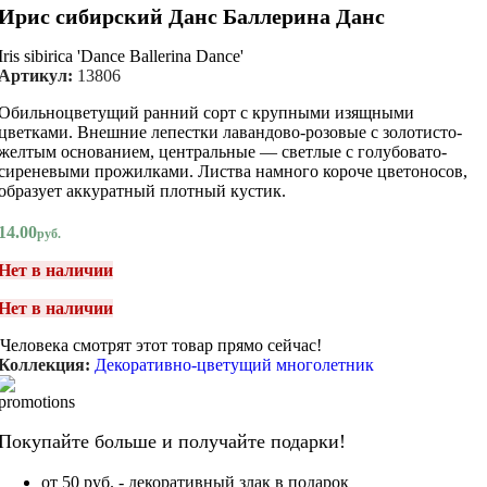
Ирис сибирский Данс Баллерина Данс
Iris sibirica 'Dance Ballerina Dance'
Артикул:
13806
Обильноцветущий ранний сорт с крупными изящными
цветками. Внешние лепестки лавандово-розовые с золотисто-
желтым основанием, центральные — светлые с голубовато-
сиреневыми прожилками. Листва намного короче цветоносов,
образует аккуратный плотный кустик.
14.00
руб.
Нет в наличии
Нет в наличии
Человека смотрят этот товар прямо сейчас!
Коллекция:
Декоративно-цветущий многолетник
Покупайте больше и получайте подарки!
от 50 руб. - декоративный злак в подарок