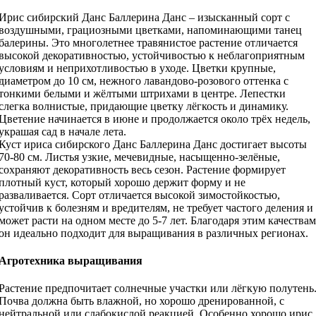
Ирис сибирский Данс Баллерина Данс – изысканный сорт с
воздушными, грациозными цветками, напоминающими танец
балерины. Это многолетнее травянистое растение отличается
высокой декоративностью, устойчивостью к неблагоприятным
условиям и неприхотливостью в уходе. Цветки крупные,
диаметром до 10 см, нежного лавандово-розового оттенка с
тонкими белыми и жёлтыми штрихами в центре. Лепестки
слегка волнистые, придающие цветку лёгкость и динамику.
Цветение начинается в июне и продолжается около трёх недель,
украшая сад в начале лета.
Куст ириса сибирского Данс Баллерина Данс достигает высоты
70-80 см. Листья узкие, мечевидные, насыщенно-зелёные,
сохраняют декоративность весь сезон. Растение формирует
плотный куст, который хорошо держит форму и не
разваливается. Сорт отличается высокой зимостойкостью,
устойчив к болезням и вредителям, не требует частого деления и
может расти на одном месте до 5-7 лет. Благодаря этим качествам
он идеально подходит для выращивания в различных регионах.
Агротехника выращивания
Растение предпочитает солнечные участки или лёгкую полутень
Почва должна быть влажной, но хорошо дренированной, с
нейтральной или слабокислой реакцией. Особенно хорошо ирис