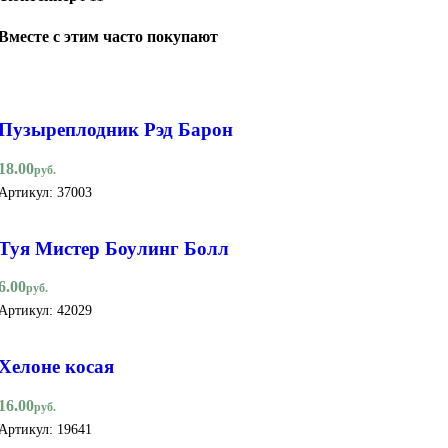
Вместе с этим часто покупают
Пузыреплодник Рэд Барон
18.00
руб.
Артикул:
37003
Туя Мистер Боулинг Болл
6.00
руб.
Артикул:
42029
Хелоне косая
16.00
руб.
Артикул:
19641