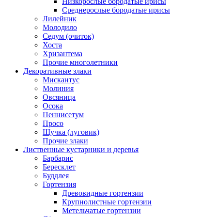
Низкорослые бородатые ирисы
Среднерослые бородатые ирисы
Лилейник
Молодило
Седум (очиток)
Хоста
Хризантема
Прочие многолетники
Декоративные злаки
Мискантус
Молиния
Овсяница
Осока
Пеннисетум
Просо
Щучка (луговик)
Прочие злаки
Лиственные кустарники и деревья
Барбарис
Бересклет
Буддлея
Гортензия
Древовидные гортензии
Крупнолистные гортензии
Метельчатые гортензии