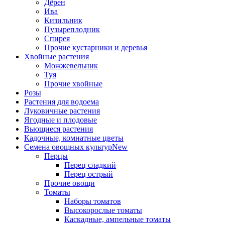
Дёрен
Ива
Кизильник
Пузыреплодник
Спирея
Прочие кустарники и деревья
Хвойные растения
Можжевельник
Туя
Прочие хвойные
Розы
Растения для водоема
Луковичные растения
Ягодные и плодовые
Вьющиеся растения
Кадочные, комнатные цветы
Семена овощных культур
New
Перцы
Перец сладкий
Перец острый
Прочие овощи
Томаты
Наборы томатов
Высокорослые томаты
Каскадные, ампельные томаты