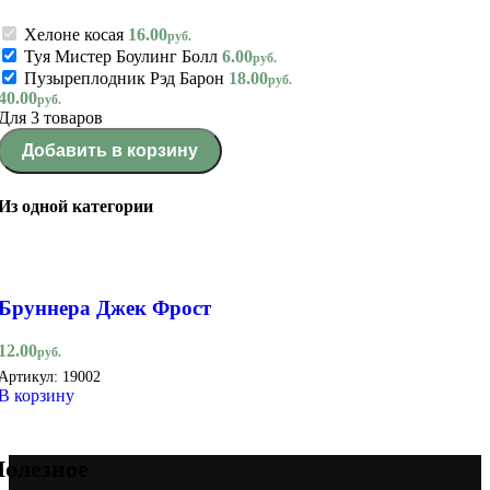
Хелоне косая
16.00
руб.
Туя Мистер Боулинг Болл
6.00
руб.
Пузыреплодник Рэд Барон
18.00
руб.
40.00
руб.
Для 3 товаров
Добавить в корзину
Из одной категории
Бруннера Джек Фрост
12.00
руб.
Артикул:
19002
В корзину
олезное