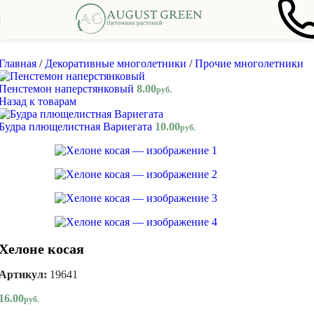
Skip to navigation
Skip to main content
Главная
/
Декоративные многолетники
/
Прочие многолетники
Пенстемон наперстянковый
8.00
руб.
Назад к товарам
Будра плющелистная Вариегата
10.00
руб.
Хелоне косая
Артикул:
19641
16.00
руб.