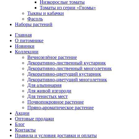
Низкорослые томаты
Томаты из серии «Гномы»
Тыквы и кабачки
Фасоль
Наборы растений
Главная
О питомнике
Новинки
Коллекции
Вечнозелёное растение
Декоративно-лиственный кустарник
Декоративно-лиственный многолетник
Декоративно-цветущий кустарник
Декоративно-цветущий многолетник
Для альпинария
Для живой изгороди
Для тенистых мест
Почвопокровное растение
Пряно-ароматическое растение
Акции
Оптовые продажи
Блог
Контакты
Правила и условия доставки и оплаты