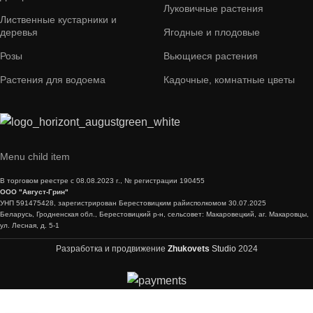
Луковичные растения
Лиственные кустарники и
деревья
Ягодные и плодовые
Розы
Вьющиеся растения
Растения для водоема
Кадочные, комнатные цветы
Menu child item
В торговом реестре с 08.08.2023 г., № регистрации 190455
ООО "Август-Грин"
УНП 591475428, зарегистрирован Берестовицким райисполкомом 30.07.2025
Беларусь, Гродненская обл., Берестовицкий р-н, сельсовет: Макаровецкий, аг. Макаровцы,
ул. Лесная, д. 5-1
Разработка и продвижение
Zhukovets
Studio
2024