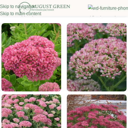
Skip to navigation
Skip to main content
Главная
/
Декоративные многолетники
/
Седум (очиток)