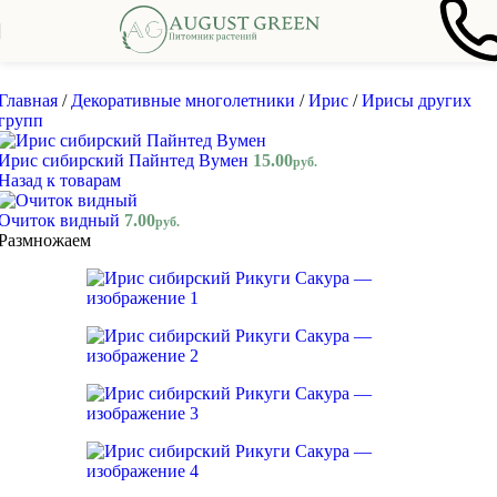
Skip to navigation
Skip to main content
Главная
/
Декоративные многолетники
/
Ирис
/
Ирисы других
групп
Ирис сибирский Пайнтед Вумен
15.00
руб.
Назад к товарам
Очиток видный
7.00
руб.
Размножаем