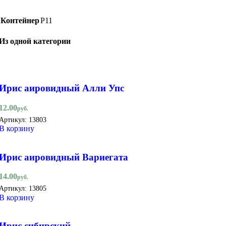
Контейнер
Р11
Из одной категории
Ирис аировидный Алли Упс
12.00
руб.
Артикул:
13803
В корзину
Ирис аировидный Вариегата
14.00
руб.
Артикул:
13805
В корзину
Ирис сибирский