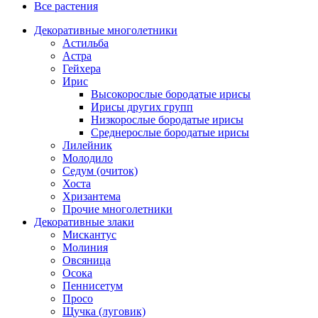
Все растения
Декоративные многолетники
Астильба
Астра
Гейхера
Ирис
Высокорослые бородатые ирисы
Ирисы других групп
Низкорослые бородатые ирисы
Среднерослые бородатые ирисы
Лилейник
Молодило
Седум (очиток)
Хоста
Хризантема
Прочие многолетники
Декоративные злаки
Мискантус
Молиния
Овсяница
Осока
Пеннисетум
Просо
Щучка (луговик)