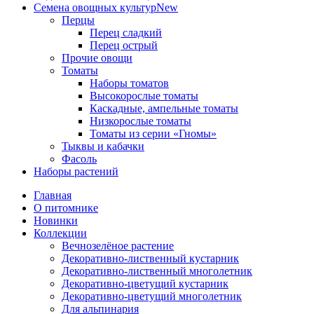
Семена овощных культур
New
Перцы
Перец сладкий
Перец острый
Прочие овощи
Томаты
Наборы томатов
Высокорослые томаты
Каскадные, ампельные томаты
Низкорослые томаты
Томаты из серии «Гномы»
Тыквы и кабачки
Фасоль
Наборы растений
Главная
О питомнике
Новинки
Коллекции
Вечнозелёное растение
Декоративно-лиственный кустарник
Декоративно-лиственный многолетник
Декоративно-цветущий кустарник
Декоративно-цветущий многолетник
Для альпинария