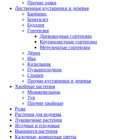
Прочие злаки
Лиственные кустарники и деревья
Барбарис
Бересклет
Буддлея
Гортензия
Древовидные гортензии
Крупнолистные гортензии
Метельчатые гортензии
Дёрен
Ива
Кизильник
Пузыреплодник
Спирея
Прочие кустарники и деревья
Хвойные растения
Можжевельник
Туя
Прочие хвойные
Розы
Растения для водоема
Луковичные растения
Ягодные и плодовые
Вьющиеся растения
Кадочные, комнатные цветы