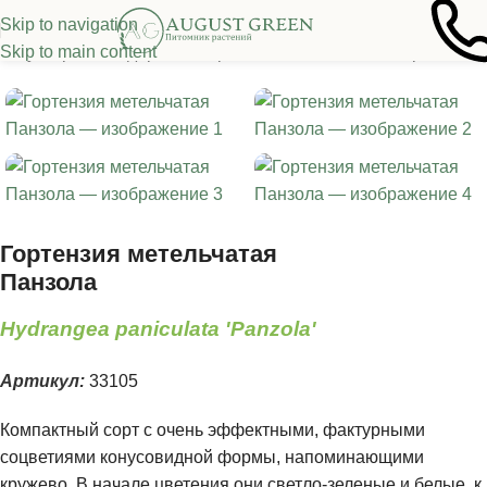
Skip to navigation
Skip to main content
е кустарники и деревья
/
Гортензия
/
Метельчатые гортензии
Гортензия метельчатая
Панзола
Hydrangea paniculata 'Panzola'
Артикул:
33105
Компактный сорт с очень эффектными, фактурными
соцветиями конусовидной формы, напоминающими
кружево. В начале цветения они светло-зеленые и белые, к