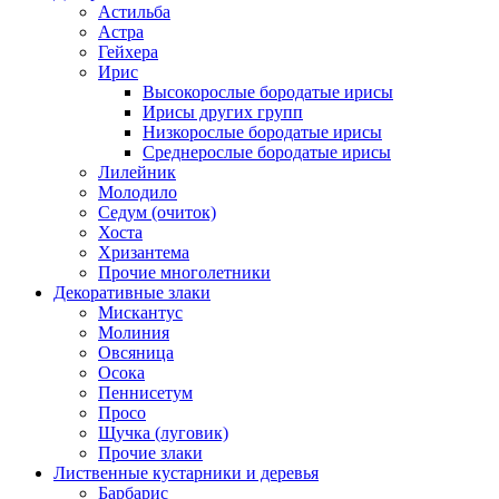
Астильба
Астра
Гейхера
Ирис
Высокорослые бородатые ирисы
Ирисы других групп
Низкорослые бородатые ирисы
Среднерослые бородатые ирисы
Лилейник
Молодило
Седум (очиток)
Хоста
Хризантема
Прочие многолетники
Декоративные злаки
Мискантус
Молиния
Овсяница
Осока
Пеннисетум
Просо
Щучка (луговик)
Прочие злаки
Лиственные кустарники и деревья
Барбарис