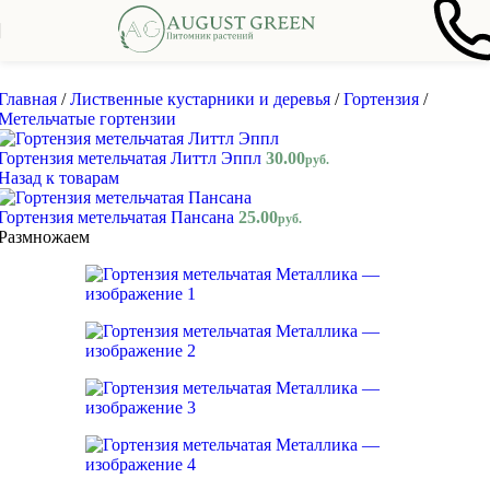
Skip to navigation
Skip to main content
Главная
/
Лиственные кустарники и деревья
/
Гортензия
/
Метельчатые гортензии
Гортензия метельчатая Литтл Эппл
30.00
руб.
Назад к товарам
Гортензия метельчатая Пансана
25.00
руб.
Размножаем