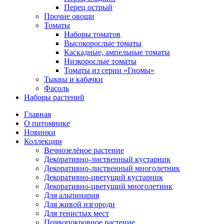
Перец острый
Прочие овощи
Томаты
Наборы томатов
Высокорослые томаты
Каскадные, ампельные томаты
Низкорослые томаты
Томаты из серии «Гномы»
Тыквы и кабачки
Фасоль
Наборы растений
Главная
О питомнике
Новинки
Коллекции
Вечнозелёное растение
Декоративно-лиственный кустарник
Декоративно-лиственный многолетник
Декоративно-цветущий кустарник
Декоративно-цветущий многолетник
Для альпинария
Для живой изгороди
Для тенистых мест
Почвопокровное растение