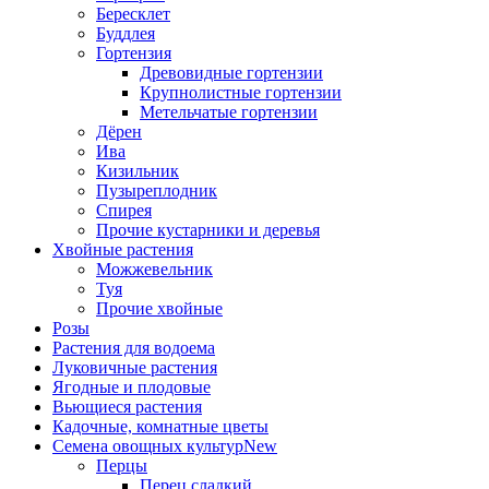
Бересклет
Буддлея
Гортензия
Древовидные гортензии
Крупнолистные гортензии
Метельчатые гортензии
Дёрен
Ива
Кизильник
Пузыреплодник
Спирея
Прочие кустарники и деревья
Хвойные растения
Можжевельник
Туя
Прочие хвойные
Розы
Растения для водоема
Луковичные растения
Ягодные и плодовые
Вьющиеся растения
Кадочные, комнатные цветы
Семена овощных культур
New
Перцы
Перец сладкий