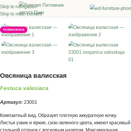
Skip to navigation
Skip to main content
Главная
/
Декоративные злаки
/
Овсяница
РАЗМНОЖАЕМ
Овсяница валисская
Festuca valesiaca
Артикул:
23001
Компактный вид. Образует плотную аккуратную кочку.
Листья узкие и яркие, сизо-зеленого цвета, имеют красивый
стальной оттенок с восковым налетом. Максимальная