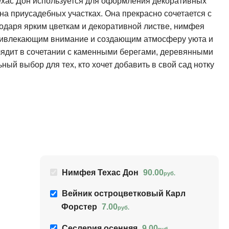
хас Дон используется для оформления декоративных
 на приусадебных участках. Она прекрасно сочетается с
одаря ярким цветкам и декоративной листве, нимфея
привлекающим внимание и создающим атмосферу уюта и
ядит в сочетании с каменными берегами, деревянными
ый выбор для тех, кто хочет добавить в свой сад нотку
Нимфея Техас Дон
90.00
руб.
Вейник остроцветковый Карл
Форстер
7.00
руб.
Сеслерия осенняя
9.00
руб.