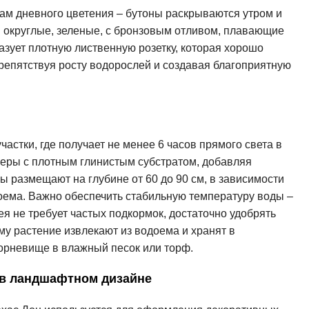
ам дневного цветения – бутоны раскрываются утром и
я округлые, зеленые, с бронзовым отливом, плавающие
азует плотную лиственную розетку, которая хорошо
репятствуя росту водорослей и создавая благоприятную
астки, где получает не менее 6 часов прямого света в
неры с плотным глинистым субстратом, добавляя
ы размещают на глубине от 60 до 90 см, в зависимости
оема. Важно обеспечить стабильную температуру воды –
ея не требует частых подкормок, достаточно удобрять
иму растение извлекают из водоема и хранят в
орневище в влажный песок или торф.
 в ландшафтном дизайне