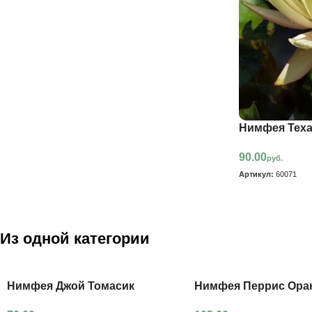
Нимфея Теха
90.00
руб.
Артикул:
60071
Из одной категории
Нимфея Джой Томасик
Нимфея Перрис Ора