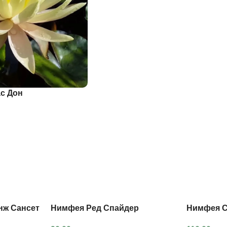
с Дон
нж Сансет
Нимфея Ред Спайдер
Нимфея С