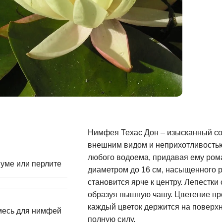
Нимфея Техас Дон – изысканный со
внешним видом и неприхотливостью
любого водоема, придавая ему ром
уме или перлите
диаметром до 16 см, насыщенного р
становится ярче к центру. Лепестки
образуя пышную чашу. Цветение про
каждый цветок держится на поверхн
месь для нимфей
полную силу.