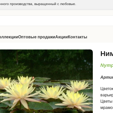
нного производства, выращенный с любовью.
оллекции
Оптовые продажи
Акции
Контакты
Ним
Nymp
Арти
Цветок
варьир
Цветы 
мрамо