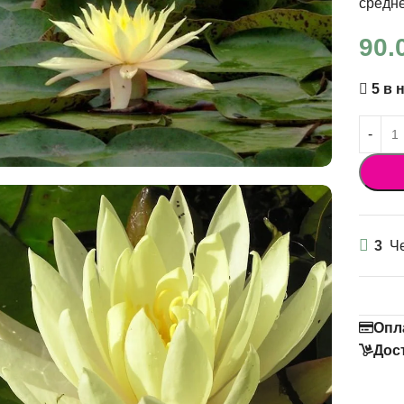
средне
90.
5 в 
3
Че
Опл
Дос