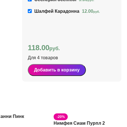
Шалфей Карадонна
12.00
руб.
118.00
руб.
Шалфей Карадонна
Для 4 товаров
12.00
руб.
Добавить в корзину
Артикул:
19487
анни Пинк
-20%
Нимфея Сиам Пурпл 2