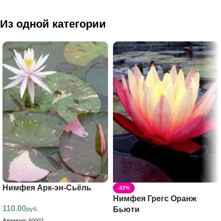
Из одной категории
Нимфея Арк-эн-Сьёль
-32%
Нимфея Грегс Оранж
110.00
Бьюти
руб.
Артикул:
60002