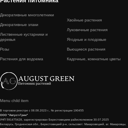
Растения питомника
Декоративные многолетники
Хвойные растения
Декоративные злаки
Луковичные растения
Лиственные кустарники и
деревья
Ягодные и плодовые
Розы
Вьющиеся растения
Растения для водоема
Кадочные, комнатные цветы
Menu child item
В торговом реестре с 08.08.2023 г., № регистрации 190455
ООО "Август-Грин"
УНП 591475428, зарегистрирован Берестовицким райисполкомом 30.07.2025
Беларусь, Гродненская обл., Берестовицкий р-н, сельсовет: Макаровецкий, аг. Макаровцы,