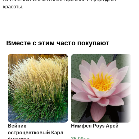
красоты.
Вместе с этим часто покупают
Вейник
Нимфея Роуз Арей
С
остроцветковый Карл
35.00
9