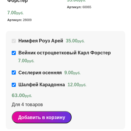
Форстер
руб.
Артикул:
60065
Ар
7.00
руб.
Артикул:
28009
Нимфея Роуз Арей
35.00
руб.
Вейник остроцветковый Карл Форстер
7.00
руб.
Сеслерия осенняя
9.00
руб.
Шалфей Карадонна
12.00
руб.
63.00
руб.
Для 4 товаров
Добавить в корзину