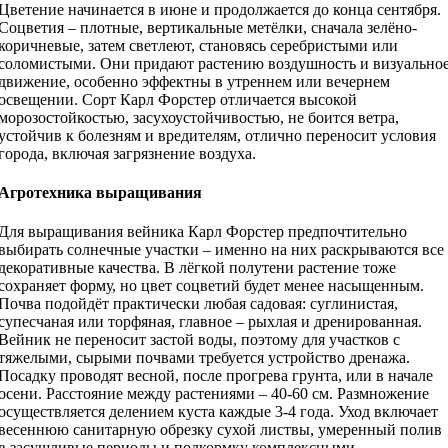
Цветение начинается в июне и продолжается до конца сентября.
Соцветия – плотные, вертикальные метёлки, сначала зелёно-
коричневые, затем светлеют, становясь серебристыми или
соломистыми. Они придают растению воздушность и визуально
движение, особенно эффектны в утреннем или вечернем
освещении. Сорт Карл Форстер отличается высокой
морозостойкостью, засухоустойчивостью, не боится ветра,
устойчив к болезням и вредителям, отлично переносит условия
города, включая загрязнение воздуха.
Агротехника выращивания
Для выращивания вейника Карл Форстер предпочтительно
выбирать солнечные участки – именно на них раскрываются все
декоративные качества. В лёгкой полутени растение тоже
сохраняет форму, но цвет соцветий будет менее насыщенным.
Почва подойдёт практически любая садовая: суглинистая,
супесчаная или торфяная, главное – рыхлая и дренированная.
Вейник не переносит застой воды, поэтому для участков с
тяжелыми, сырыми почвами требуется устройство дренажа.
Посадку проводят весной, после прогрева грунта, или в начале
осени. Расстояние между растениями – 40-60 см. Размножение
осуществляется делением куста каждые 3-4 года. Уход включает
весеннюю санитарную обрезку сухой листвы, умеренный полив
в засушливые периоды и подкормку комплексными