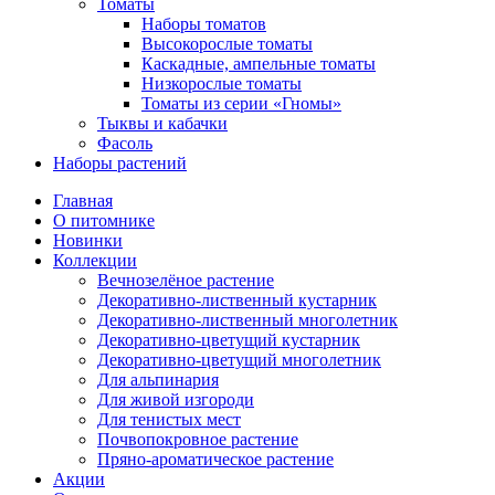
Томаты
Наборы томатов
Высокорослые томаты
Каскадные, ампельные томаты
Низкорослые томаты
Томаты из серии «Гномы»
Тыквы и кабачки
Фасоль
Наборы растений
Главная
О питомнике
Новинки
Коллекции
Вечнозелёное растение
Декоративно-лиственный кустарник
Декоративно-лиственный многолетник
Декоративно-цветущий кустарник
Декоративно-цветущий многолетник
Для альпинария
Для живой изгороди
Для тенистых мест
Почвопокровное растение
Пряно-ароматическое растение
Акции