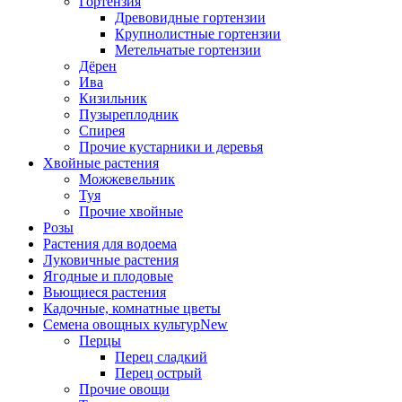
Гортензия
Древовидные гортензии
Крупнолистные гортензии
Метельчатые гортензии
Дёрен
Ива
Кизильник
Пузыреплодник
Спирея
Прочие кустарники и деревья
Хвойные растения
Можжевельник
Туя
Прочие хвойные
Розы
Растения для водоема
Луковичные растения
Ягодные и плодовые
Вьющиеся растения
Кадочные, комнатные цветы
Семена овощных культур
New
Перцы
Перец сладкий
Перец острый
Прочие овощи