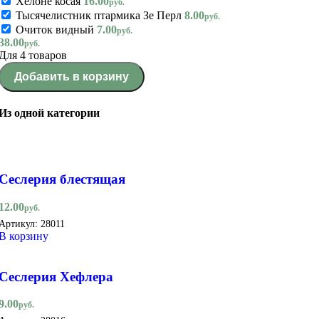
Хелоне косая
16.00
руб.
Тысячелистник птармика Зе Перл
8.00
руб.
Очиток видный
7.00
руб.
38.00
руб.
Для 4 товаров
Добавить в корзину
Из одной категории
Сеслерия блестящая
12.00
руб.
Артикул:
28011
В корзину
Сеслерия Хефлера
9.00
руб.