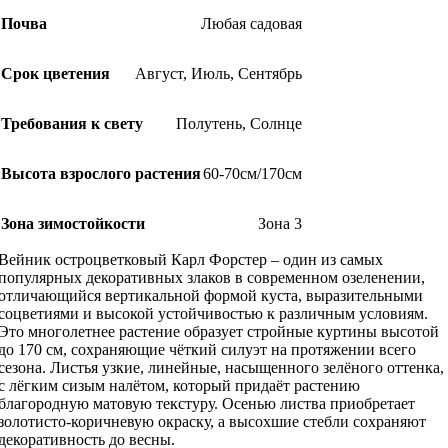
Почва
Любая садовая
Срок цветения
Август
,
Июль
,
Сентябрь
Требования к свету
Полутень
,
Солнце
Высота взрослого растения
60-70см/170см
Зона зимостойкости
Зона 3
Вейник остроцветковый Карл Форстер – один из самых
популярных декоративных злаков в современном озеленении,
отличающийся вертикальной формой куста, выразительными
соцветиями и высокой устойчивостью к различным условиям.
Это многолетнее растение образует стройные куртины высотой
до 170 см, сохраняющие чёткий силуэт на протяжении всего
сезона. Листья узкие, линейные, насыщенного зелёного оттенка,
с лёгким сизым налётом, который придаёт растению
благородную матовую текстуру. Осенью листва приобретает
золотисто-коричневую окраску, а высохшие стебли сохраняют
декоративность до весны.