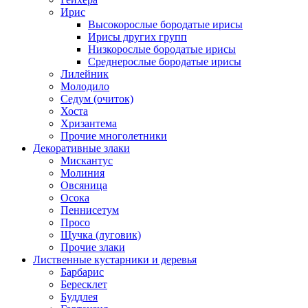
Ирис
Высокорослые бородатые ирисы
Ирисы других групп
Низкорослые бородатые ирисы
Среднерослые бородатые ирисы
Лилейник
Молодило
Седум (очиток)
Хоста
Хризантема
Прочие многолетники
Декоративные злаки
Мискантус
Молиния
Овсяница
Осока
Пеннисетум
Просо
Щучка (луговик)
Прочие злаки
Лиственные кустарники и деревья
Барбарис
Бересклет
Буддлея