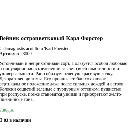
Вейник остроцветковый Карл Форстер
Calamagrostis acutiflora 'Karl Foerster'
Артикул:
28009
Устойчивый и неприхотливый сорт. Пользуется особой любовью
и популярностью в озеленении за счет своей пластичности и
универсальности. Рано образует зеленую красивую кочку.
Декоративен до зимы. Его прочные стебли сохраняют
вертикальное положение даже после сильных дождей и ветров.
Колоски соцветий зеленые с пурпурным оттенком, пушистые
при роспуске, позже становятся узкими и приобретают желто-
пшеничные тона.
7.00
руб.
83 в наличии