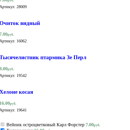
руб.
Артикул:
28009
Очиток видный
7.00
руб.
Артикул:
16062
Тысячелистник птармика Зе Перл
8.00
руб.
Артикул:
19542
Хелоне косая
16.00
руб.
Артикул:
19641
Вейник остроцветковый Карл Форстер
7.00
руб.