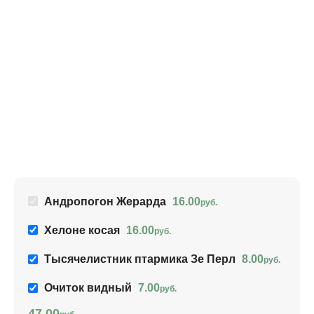
Т
п
8
Ар
Андропогон Жерарда
16.00
руб.
Хелоне косая
16.00
руб.
Тысячелистник птармика Зе Перл
8.00
руб.
Очиток видный
7.00
руб.
47.00