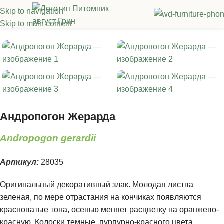
Skip to navigation
Skip to main content
Главная
/
Декоративные злаки
/
Прочие злаки
Андропогон Жерарда
Andropogon gerardii
Артикул:
28035
Оригинальный декоративный злак. Молодая листва
зеленая, по мере отрастания на кончиках появляются
красноватые тона, осенью меняет расцветку на оранжево-
красную. Колоски темные, пурпурно-красного цвета,