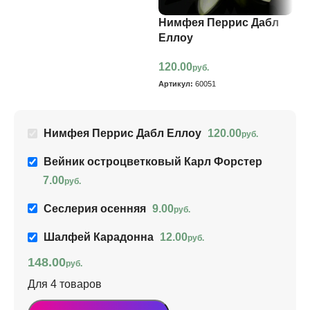
Нимфея Перрис Дабл
С
Еллоу
9
120.00
руб.
Ар
Артикул:
60051
Нимфея Перрис Дабл Еллоу
120.00
руб.
Вейник остроцветковый Карл Форстер
7.00
руб.
Сеслерия осенняя
9.00
руб.
Шалфей Карадонна
12.00
руб.
148.00
руб.
Для 4 товаров