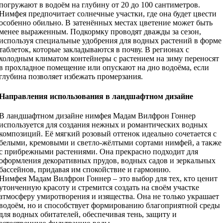
погружают в водоём на глубину от 20 до 100 сантиметров.
Нимфея предпочитает солнечные участки, где она будет цвести
особенно обильно. В затенённых местах цветение может быть
менее выраженным. Подкормку проводят дважды за сезон,
используя специальные удобрения для водных растений в форме
таблеток, которые закладываются в почву. В регионах с
холодным климатом контейнеры с растением на зиму переносят
в прохладное помещение или опускают на дно водоёма, если
глубина позволяет избежать промерзания.
Направления использования в ландшафтном дизайне
В ландшафтном дизайне нимфея Мадам Вилфрон Гоннер
используется для создания нежных и романтических водных
композиций. Её мягкий розовый оттенок идеально сочетается с
белыми, кремовыми и светло-жёлтыми сортами нимфей, а также
с прибрежными растениями. Она прекрасно подходит для
оформления декоративных прудов, водных садов и зеркальных
бассейнов, придавая им спокойствие и гармонию.
Нимфея Мадам Вилфрон Гоннер – это выбор для тех, кто ценит
утонченную красоту и стремится создать на своём участке
атмосферу умиротворения и изящества. Она не только украшает
водоём, но и способствует формированию благоприятной среды
для водных обитателей, обеспечивая тень, защиту и