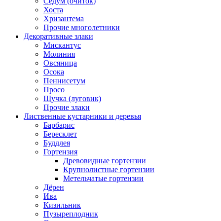
Седум (очиток)
Хоста
Хризантема
Прочие многолетники
Декоративные злаки
Мискантус
Молиния
Овсяница
Осока
Пеннисетум
Просо
Щучка (луговик)
Прочие злаки
Лиственные кустарники и деревья
Барбарис
Бересклет
Буддлея
Гортензия
Древовидные гортензии
Крупнолистные гортензии
Метельчатые гортензии
Дёрен
Ива
Кизильник
Пузыреплодник