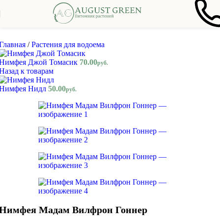
Skip to navigation
Skip to main content
Главная
/
Растения для водоема
Нимфея Джой Томасик
70.00
руб.
Назад к товарам
Нимфея Нидл
50.00
руб.
Нимфея Мадам Вилфрон Гоннер