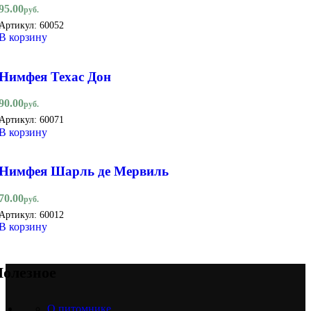
95.00
руб.
Артикул:
60052
В корзину
Нимфея Техас Дон
90.00
руб.
Артикул:
60071
В корзину
Нимфея Шарль де Мервиль
70.00
руб.
Артикул:
60012
В корзину
олезное
О питомнике