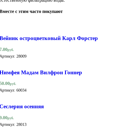
естественную фильтрацию воды.
Вместе с этим часто покупают
Вейник остроцветковый Карл Форстер
7.00
руб.
Артикул:
28009
Нимфея Мадам Вилфрон Гоннер
50.00
руб.
Артикул:
60034
Сеслерия осенняя
9.00
руб.
Артикул:
28013