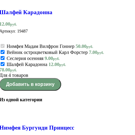
Шалфей Карадонна
12.00
руб.
Артикул:
19487
Нимфея Мадам Вилфрон Гоннер
50.00
руб.
Вейник остроцветковый Карл Форстер
7.00
руб.
Сеслерия осенняя
9.00
руб.
Шалфей Карадонна
12.00
руб.
78.00
руб.
Для 4 товаров
Добавить в корзину
Из одной категории
Нимфея Бургунди Принцесс