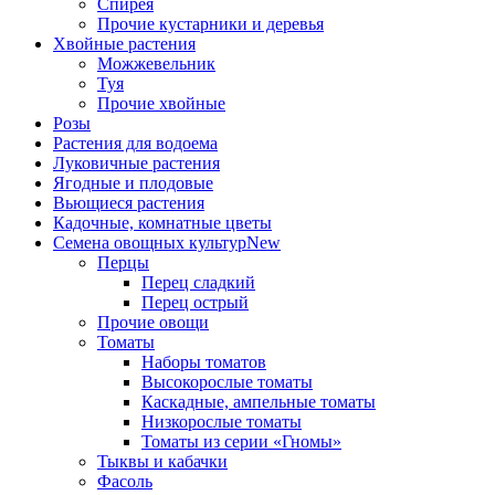
Спирея
Прочие кустарники и деревья
Хвойные растения
Можжевельник
Туя
Прочие хвойные
Розы
Растения для водоема
Луковичные растения
Ягодные и плодовые
Вьющиеся растения
Кадочные, комнатные цветы
Семена овощных культур
New
Перцы
Перец сладкий
Перец острый
Прочие овощи
Томаты
Наборы томатов
Высокорослые томаты
Каскадные, ампельные томаты
Низкорослые томаты
Томаты из серии «Гномы»
Тыквы и кабачки
Фасоль