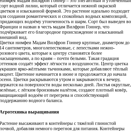
Нимфея Мадам Вилфрон Гоннер – это элегантный и утончённый
сорт водной лилии, который отличается нежной окраской
цветков и изысканной формой. Это растение идеально подходит
для создания романтических и спокойных водных композиций,
придающих водоёму утонченность и шарм. Сорт был выведен во
Франции и назван в честь мадам Вилфрон Гоннер, что
подчёркивает его благородное происхождение и изысканный
внешний вид.
Цветки нимфеи Мадам Вилфрон Гоннер крупные, диаметром до
14 сантиметров, многолепестковые, с лепестками нежно-
розового цвета, которые к центру становятся более
насыщенными, а по краям – почти белыми. Такая градация
оттенков создаёт эффект лёгкости и воздушности. Центр цветка
украшен ярко-жёлтыми тычинками, которые добавляют тёплый
акцент. Цветение начинается в июне и продолжается до начала
осени. Цветки раскрываются утром и закрываются к вечеру,
держатся на поверхности воды несколько дней. Листья округлые,
зелёные, с лёгким бронзовым налётом, создают плотный ковёр,
защищающий водоём от перегрева и способствующий
поддержанию водного баланса.
Агротехника выращивания
Растение высаживают в контейнеры с тяжёлой глинистой
почвой, добавляя немного перегноя для питания. Контейнеры