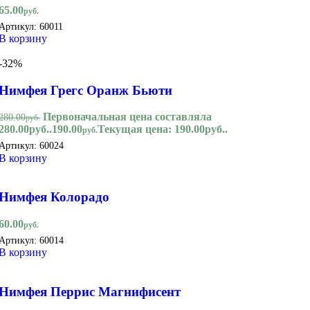
65.00
руб.
Артикул:
60011
В корзину
-32%
Нимфея Грегс Оранж Бьюти
Первоначальная цена составляла
280.00
руб.
280.00руб..
190.00
Текущая цена: 190.00руб..
руб.
Артикул:
60024
В корзину
Нимфея Колорадо
60.00
руб.
Артикул:
60014
В корзину
Нимфея Перрис Магнифисент