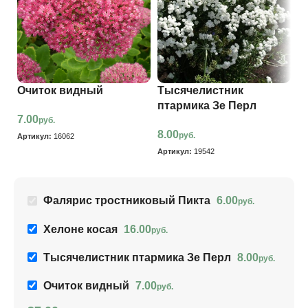
Очиток видный
Тысячелистник
Ф
птармика Зе Перл
П
7.00
руб.
8.00
6
руб.
Артикул:
16062
Артикул:
19542
Ар
Фалярис тростниковый Пикта
6.00
руб.
Хелоне косая
16.00
руб.
Тысячелистник птармика Зе Перл
8.00
руб.
Очиток видный
7.00
руб.