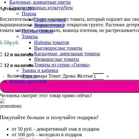
Кадочные, комнатные цветы
Семена овощных культур
New
Артикул:
92205
Перцы
Восхитительный сорт кистевого томата, который поразит вас св
Перец сладкий
выращивания в защищенном и открытом грунте. Растение детермина
Перец острый
томата мясистая, семян мало, кожица плотная, не растрескивает
Прочие овощи
Томаты
6.50
руб.
Наборы томатов
Высокорослые томаты
Каскадные, ампельные томаты
12 в наличии
Низкорослые томаты
Томаты из серии «Гномы»
12 в наличии
Тыквы и кабачки
Фасоль
Количество товара Томат Дрова Желтые
Наборы растений
Человека смотрят этот товар прямо сейчас!
Покупайте больше и получайте подарки!
от 50 руб. - декоративный злак в подарок
от 100 руб. - молодило в подарок