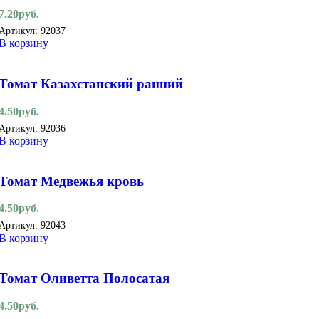
7.20
руб.
Артикул:
92037
В корзину
Томат Казахстанский ранний
4.50
руб.
Артикул:
92036
В корзину
Томат Медвежья кровь
4.50
руб.
Артикул:
92043
В корзину
Томат Оливетта Полосатая
4.50
руб.