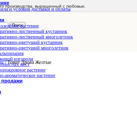
нике
го производства, выращенный с любовью.
ила и условия доставки и оплаты
ии
Поиск
озелёное растение
ративно-лиственный кустарник
ративно-лиственный многолетник
ративно-цветущий кустарник
ративно-цветущий многолетник
альпинария
живой изгороди
ты
/
Томат Дрова Желтые
тенистых мест
опокровное растение
о-ароматическое растение
 продажи
ы