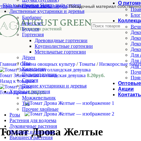
О питом
Skip to navigation
Skip to main content
Прочие злаки
тправляем почтой по Беларуси
Посадочный материал собственно
Прав
Лиственные кустарники и деревья
Блог
Барбарис
Коллекц
Бересклет
Вечн
Буддлея
Деко
Гортензия
Деко
Древовидные гортензии
Деко
Крупнолистные гортензии
Деко
Метельчатые гортензии
Для 
Дёрен
Для 
Ива
Главная
/
Семена овощных культур
/
Томаты
/
Низкорослые тома
Для 
Кизильник
Почв
Пузыреплодник
Томат Знаменитая голландская девушка
8.20
руб.
Прян
Спирея
Назад к товарам
Оптовые
Прочие кустарники и деревья
Акции
Хвойные растения
Томат Дрова
6.20
руб.
Контакт
Можжевельник
Туя
Прочие хвойные
Розы
Растения для водоема
Луковичные растения
Томат Дрова Желтые
Ягодные и плодовые
Вьющиеся растения