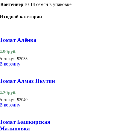
Контейнер
10-14 семян в упаковке
Из одной категории
Томат Алёнка
4.90
руб.
Артикул:
92033
В корзину
Томат Алмаз Якутии
4.20
руб.
Артикул:
92040
В корзину
Томат Башкирская
Малиновка