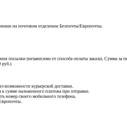
чении на почтовом отделении Белпочты/Европочты.
нии посылки (независимо от способа оплаты заказа). Сумма за 
 руб.)
з возможности курьерской доставки.
я к сумме наложенного платежа при отправке.
ть номер своего мобильного телефона.
 Европочты.