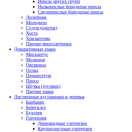
Ирисы других групп
Низкорослые бородатые ирисы
Среднерослые бородатые ирисы
Лилейник
Молодило
Седум (очиток)
Хоста
Хризантема
Прочие многолетники
Декоративные злаки
Мискантус
Молиния
Овсяница
Осока
Пеннисетум
Просо
Щучка (луговик)
Прочие злаки
Лиственные кустарники и деревья
Барбарис
Бересклет
Буддлея
Гортензия
Древовидные гортензии
Крупнолистные гортензии