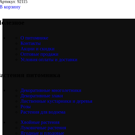
Артикул:
92115
В корзину
олезное
О питомнике
Контакты
Акции и скидки
Оптовые продажи
Условия оплаты и доставки
астения питомника
Декоративные многолетники
Декоративные злаки
Лиственные кустарники и деревья
Розы
Растения для водоема
Хвойные растения
Луковичные растения
Ягодные и плодовые