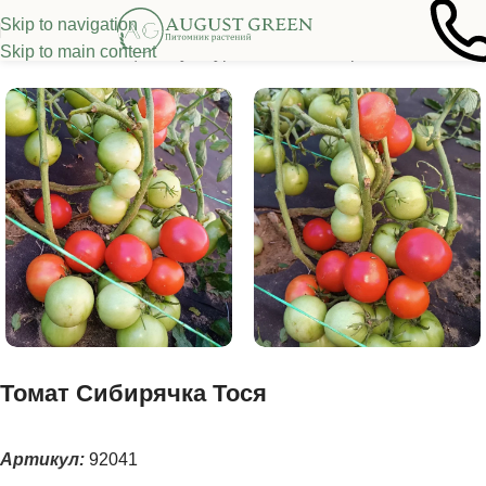
Skip to navigation
Skip to main content
ная
/
Семена овощных культур
/
Томаты
/
Низкорослые томаты
Томат Сибирячка Тося
Артикул:
92041