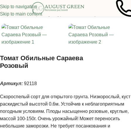
Skip to navigation
Skip to main content
ная
/
Семена овощных культур
/
Томаты
/
Низкорослые томаты
Томат Обильные Сараева
Розовый
Артикул:
92118
Скороспелый сорт для открытого грунта. Низкорослый, куст
раскидистый высотой 0.6м. Устойчив к неблагоприятным
погодным условиям. Плоды насыщенно розовые, круглые,
массой 100-150г. Очень урожайный! Может переносить
небольшие заморозки. Не требует посанкования и