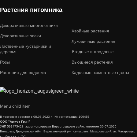
Растения питомника
Декоративные многолетники
Хвойные растения
Декоративные злаки
Луковичные растения
Лиственные кустарники и
деревья
Ягодные и плодовые
Розы
Вьющиеся растения
Растения для водоема
Кадочные, комнатные цветы
Menu child item
В торговом реестре с 08.08.2023 г., № регистрации 190455
ООО "Август-Грин"
УНП 591475428, зарегистрирован Берестовицким райисполкомом 30.07.2025
Беларусь, Гродненская обл., Берестовицкий р-н, сельсовет: Макаровецкий, аг. Макаровцы,
ул. Лесная, д. 5-1