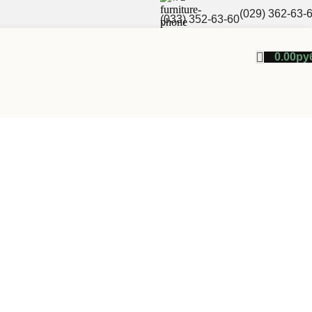
(029) 362-63-
(033) 352-63-60
0.00
ру