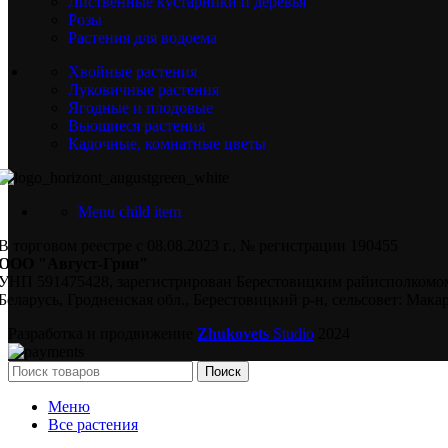
Лиственные кустарники и деревья
Розы
Растения для водоема
Хвойные растения
Луковичные растения
Ягодные и плодовые
Вьющиеся растения
Кадочные, комнатные цветы
Menu child item
В торговом реестре с 08.08.2023 г., № регистрации 190455
ООО "Август-Грин"
УНП 591475428, зарегистрирован Берестовицким райисполкомом
Беларусь, Гродненская обл., Берестовицкий р-н, сельсовет: Макар
Разработка и продвижение
Zhukovets
Studio
2024
Поиск
Меню
Все растения