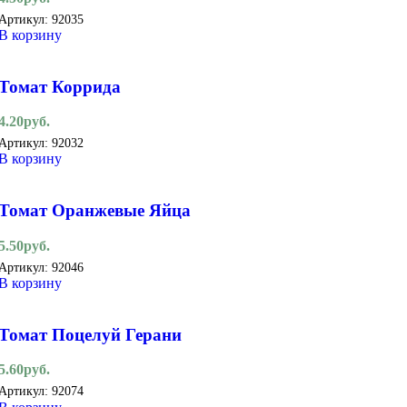
Артикул:
92035
В корзину
Томат Коррида
4.20
руб.
Артикул:
92032
В корзину
Томат Оранжевые Яйца
5.50
руб.
Артикул:
92046
В корзину
Томат Поцелуй Герани
5.60
руб.
Артикул:
92074