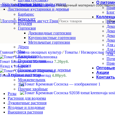
О питом
Skip to navigation
Skip to main content
Прочие злаки
тправляем почтой по Беларуси
Посадочный материал собственно
Прав
Лиственные кустарники и деревья
Блог
Барбарис
Коллекц
Бересклет
Пои
Вечн
Буддлея
Деко
Гортензия
Деко
Древовидные гортензии
Деко
Крупнолистные гортензии
Деко
Метельчатые гортензии
Для 
Дёрен
Для 
Ива
Главная
/
Семена овощных культур
/
Томаты
/
Низкорослые тома
Для 
Кизильник
Почв
Пузыреплодник
Томат Башкирская Малиновка
7.20
руб.
Прян
Спирея
Назад к товарам
Оптовые
Прочие кустарники и деревья
Акции
Хвойные растения
Томат Оранжевый Мармелад
4.80
руб.
Контакт
Можжевельник
Туя
Прочие хвойные
Розы
Растения для водоема
Луковичные растения
Ягодные и плодовые
Вьющиеся растения