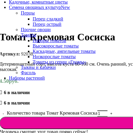
Кадочные, комнатные цветы
Семена овощных культур
New
Перцы
Перец сладкий
Перец острый
Прочие овощи
Томат Кремовая Сосиска
Томаты
Наборы томатов
Высокорослые томаты
Каскадные, ампельные томаты
Артикул:
92038
Низкорослые томаты
Томаты из серии «Гномы»
Детерминантный сорт, высота куста 60-100 см. Очень ранний, у
Тыквы и кабачки
высокая.
Фасоль
Наборы растений
4.50
руб.
6 в наличии
6 в наличии
Количество товара Томат Кремовая Сосиска
Человека смотрят этот товар прямо сейчас!