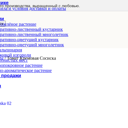
нике
го производства, выращенный с любовью.
ила и условия доставки и оплаты
ии
ск
озелёное растение
ративно-лиственный кустарник
ративно-лиственный многолетник
ративно-цветущий кустарник
ративно-цветущий многолетник
альпинария
живой изгороди
ты
/
Томат Кремовая Сосиска
тенистых мест
опокровное растение
о-ароматическое растение
 продажи
ы