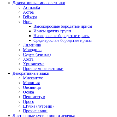
Декоративные многолетники
Астильба
Астра
Гейхера
Ирис
Высокорослые бородатые ирисы
Ирисы других групп
Низкорослые бородатые ирисы
Среднерослые бородатые ирисы
Лилейник
Молодило
Седум (очиток)
Хоста
Хризантема
Прочие многолетники
Декоративные злаки
Мискантус
Молиния
Овсяница
Осока
Пеннисетум
Просо
Щучка (луговик)
Прочие злаки
Лиственные кустарники и деревья