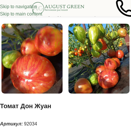
Skip to navigation
Skip to main content
ная
/
Семена овощных культур
/
Томаты
/
Низкорослые томаты
Томат Дон Жуан
Артикул:
92034