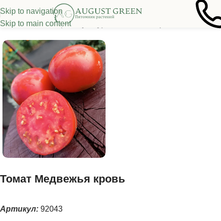
Skip to navigation
Skip to main content
ная
/
Семена овощных культур
/
Томаты
/
Низкорослые томаты
Томат Медвежья кровь
Артикул:
92043