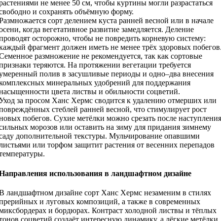
растениями не менее 50 см, чтобы куртины могли разрастаться
свободно и сохранять объёмную форму.
Размножается сорт делением куста ранней весной или в начале
осени, когда вегетативное развитие замедляется. Деление
проводят осторожно, чтобы не повредить корневую систему:
каждый фрагмент должен иметь не менее трёх здоровых побегов
Семенное размножение не рекомендуется, так как сортовые
признаки теряются. На протяжении вегетации требуется
умеренный полив в засушливые периоды и одно–два внесения
комплексных минеральных удобрений для поддержания
насыщенности цвета листвы и обильности соцветий.
Уход за просом Ханс Хермс сводится к удалению отмерших или
повреждённых стеблей ранней весной, что стимулирует рост
новых побегов. Сухие метёлки можно срезать после наступлени
сильных морозов или оставить на зиму для придания зимнему
саду дополнительной текстуры. Мульчирование опавшими
листьями или торфом защитит растения от весенних перепадов
температуры.
Направления использования в ландшафтном дизайне
В ландшафтном дизайне сорт Ханс Хермс незаменим в стилях
прерийных и луговых композиций, а также в современных
миксбордерах и бордюрах. Контраст холодной листвы и тёплых
тонов соцветий создаёт интересную динамику, а лёгкие метёлки