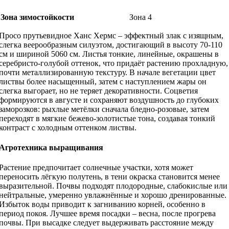
Зона зимостойкости
Зона 4
Просо прутьевидное Ханс Хермс – эффектный злак с изящным,
слегка веерообразным силуэтом, достигающий в высоту 70-110
см и шириной 5060 см. Листья тонкие, линейные, окрашены в
серебристо-голубой оттенок, что придаёт растению прохладную,
почти металлизированную текстуру. В начале вегетации цвет
листвы более насыщенный, затем с наступлением жары он
слегка выгорает, но не теряет декоративности. Соцветия
формируются в августе и сохраняют воздушность до глубоких
заморозков: рыхлые метёлки сначала бледно-розовые, затем
переходят в мягкие бежево-золотистые тона, создавая тонкий
контраст с холодным оттенком листвы.
Агротехника выращивания
Растение предпочитает солнечные участки, хотя может
переносить лёгкую полутень, в тени окраска становится менее
выразительной. Почвы подходят плодородные, слабокислые или
нейтральные, умеренно увлажнённые и хорошо дренированные.
Избыток воды приводит к загниванию корней, особенно в
период покоя. Лучшее время посадки – весна, после прогрева
почвы. При высадке следует выдерживать расстояние между