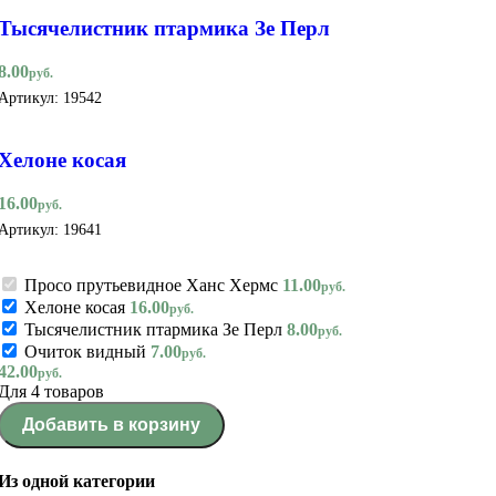
Тысячелистник птармика Зе Перл
8.00
руб.
Артикул:
19542
Хелоне косая
16.00
руб.
Артикул:
19641
Просо прутьевидное Ханс Хермс
11.00
руб.
Хелоне косая
16.00
руб.
Тысячелистник птармика Зе Перл
8.00
руб.
Очиток видный
7.00
руб.
42.00
руб.
Для 4 товаров
Добавить в корзину
Из одной категории