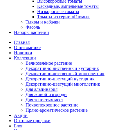
Высокорослые томаты
Каскадные, ампельные томаты
Низкорослые томаты
Томаты из серии «Гномы»
Тыквы и кабачки
Фасоль
Наборы растений
Главная
О питомнике
Новинки
Коллекции
Вечнозелёное растение
Декоративно-лиственный кустарник
Декоративно-лиственный многолетник
Декоративно-цветущий кустарник
Декоративно-цветущий многолетник
Для альпинария
Для живой изгороди
Для тенистых мест
Почвопокровное растение
Пряно-ароматическое растение
Акции
Оптовые продажи
Блог