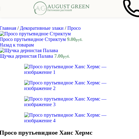
Skip to navigation
Skip to main content
Главная
/
Декоративные злаки
/
Просо
Просо прутьевидное Стриктум
9.00
руб.
Назад к товарам
Щучка дернистая Палава
7.00
руб.
Просо прутьевидное Ханс Хермс