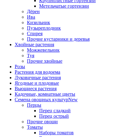
Крупнолистные гортензии
Метельчатые гортензии
Дёрен
Ива
Кизильник
Пузыреплодник
Спирея
Прочие кустарники и деревья
Хвойные растения
Можжевельник
Туя
Прочие хвойные
Розы
Растения для водоема
Луковичные растения
Ягодные и плодовые
Вьющиеся растения
Кадочные, комнатные цветы
Семена овощных культур
New
Перцы
Перец сладкий
Перец острый
Прочие овощи
Томаты
Наборы томатов