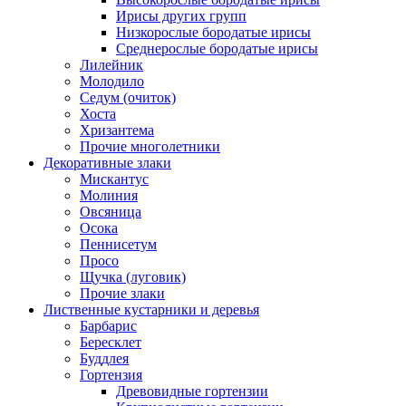
Ирисы других групп
Низкорослые бородатые ирисы
Среднерослые бородатые ирисы
Лилейник
Молодило
Седум (очиток)
Хоста
Хризантема
Прочие многолетники
Декоративные злаки
Мискантус
Молиния
Овсяница
Осока
Пеннисетум
Просо
Щучка (луговик)
Прочие злаки
Лиственные кустарники и деревья
Барбарис
Бересклет
Буддлея
Гортензия
Древовидные гортензии