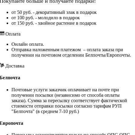
Покупайте больше и получайте подарки!
от 50 руб. - декоративный злак в подарок
от 100 руб. - молодило в подарок
от 150 руб. - хвойное растение в подарок
Оплата
Онлайн оплата.
Отправка наложенным платежом – оплата заказа при
получении на почтовом отделении Белпочты/Европочты.
Доставка
Белпочта
Почтовые услуги заказчик оплачивает на почте при
получении посылки (независимо от способа оплаты
заказа). Сумма за пересылку соответствует фактической
стоимости отправки посылки согласно тарифам РУП
"Белпочта" (в среднем 7-10 руб.)
Европочта
Пересылка осуществляется только по способу ОПС-ОПС,