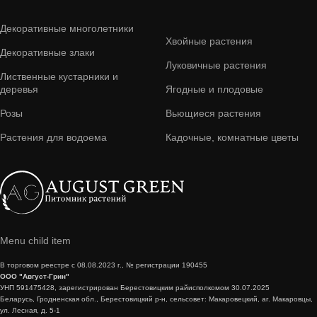
Декоративные многолетники
Хвойные растения
Декоративные злаки
Луковичные растения
Лиственные кустарники и
деревья
Ягодные и плодовые
Розы
Вьющиеся растения
Растения для водоема
Кадочные, комнатные цветы
Menu child item
В торговом реестре с 08.08.2023 г., № регистрации 190455
ООО "Август-Грин"
УНП 591475428, зарегистрирован Берестовицким райисполкомом 30.07.2025
Беларусь, Гродненская обл., Берестовицкий р-н, сельсовет: Макаровецкий, аг. Макаровцы,
ул. Лесная, д. 5-1