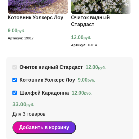
Котовник Уолкерс Лоу
Очиток видный
Ш
Стардаст
9.00
1
руб.
12.00
руб.
Артикул:
19017
Ар
Артикул:
16014
Очиток видный Стардаст
12.00
руб.
Котовник Уолкерс Лоу
9.00
руб.
Шалфей Карадонна
12.00
руб.
33.00
руб.
Для 3 товаров
Добавить в корзину