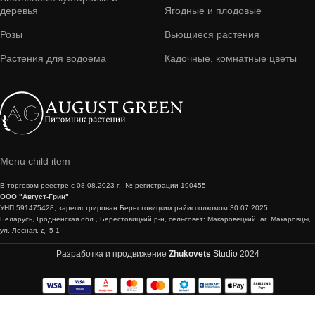
деревья
Ягодные и плодовые
Розы
Вьющиеся растения
Растения для водоема
Кадочные, комнатные цветы
Menu child item
В торговом реестре с 08.08.2023 г., № регистрации 190455
ООО "Август-Грин"
УНП 591475428, зарегистрирован Берестовицким райисполкомом 30.07.2025
Беларусь, Гродненская обл., Берестовицкий р-н, сельсовет: Макаровецкий, аг. Макаровцы,
ул. Лесная, д. 5-1
Разработка и продвижение
Zhukovets
Studio
2024