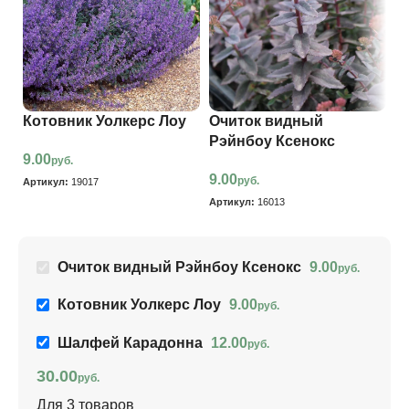
Котовник Уолкерс Лоу
Очиток видный
Ш
Рэйнбоу Ксенокс
9.00
1
руб.
9.00
руб.
Артикул:
19017
Ар
Артикул:
16013
Очиток видный Рэйнбоу Ксенокс
9.00
руб.
Котовник Уолкерс Лоу
9.00
руб.
Шалфей Карадонна
12.00
руб.
30.00
руб.
Для 3 товаров