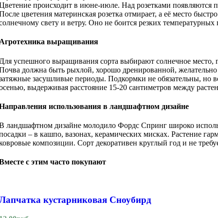
Цветение происходит в июне-июле. Над розетками появляются п
После цветения материнская розетка отмирает, а её место быст
солнечному свету и ветру. Оно не боится резких температурных 
Агротехника выращивания
Для успешного выращивания сорта выбирают солнечное место, где
Почва должна быть рыхлой, хорошо дренированной, желательно 
затяжные засушливые периоды. Подкормки не обязательны, но в
осенью, выдерживая расстояние 15-20 сантиметров между растен
Направления использования в ландшафтном дизайне
В ландшафтном дизайне молодило Фордс Спринг широко использ
посадки – в кашпо, вазонах, керамических мисках. Растение га
ковровые композиции. Сорт декоративен круглый год и не требу
Вместе с этим часто покупают
Лапчатка кустарниковая Сноубирд