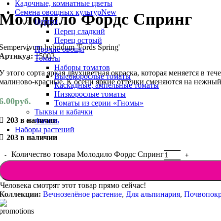
Кадочные, комнатные цветы
Семена овощных культур
New
Молодило Фордс Спринг
Перцы
Перец сладкий
Перец острый
Sempervivum hybridum 'Fords Spring'
Прочие овощи
Артикул:
15003
Томаты
Наборы томатов
У этого сорта яркая двухцветная окраска, которая меняется в те
Высокорослые томаты
малиново-красные. К осени яркие оттенки сменяются на нежный
Каскадные, ампельные томаты
Низкорослые томаты
6.00
руб.
Томаты из серии «Гномы»
Тыквы и кабачки
203 в наличии
Фасоль
Наборы растений
203 в наличии
Количество товара Молодило Фордс Спринг
Человека смотрят этот товар прямо сейчас!
Коллекции:
Вечнозелёное растение
,
Для альпинария
,
Почвопокр