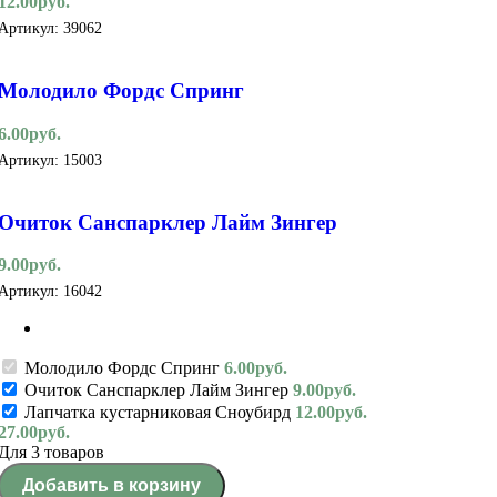
12.00
руб.
Артикул:
39062
Молодило Фордс Спринг
6.00
руб.
Артикул:
15003
Очиток Санспарклер Лайм Зингер
9.00
руб.
Артикул:
16042
Молодило Фордс Спринг
6.00
руб.
Очиток Санспарклер Лайм Зингер
9.00
руб.
Лапчатка кустарниковая Сноубирд
12.00
руб.
27.00
руб.
Для 3 товаров
Добавить в корзину