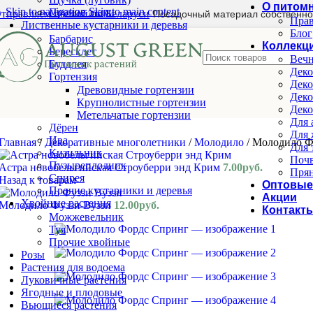
О питом
Skip to navigation
Skip to main content
Прочие злаки
тправляем почтой по Беларуси
Посадочный материал собственно
Прав
Лиственные кустарники и деревья
Блог
Барбарис
Коллекц
Бересклет
Вечн
Буддлея
Деко
Гортензия
Деко
Древовидные гортензии
Деко
Крупнолистные гортензии
Деко
Метельчатые гортензии
Для 
Дёрен
Для 
Ива
Главная
/
Декоративные многолетники
/
Молодило
/
Молодило Ф
Для 
Кизильник
Почв
Пузыреплодник
Астра новобельгийская Строуберри энд Крим
7.00
руб.
Прян
Спирея
Назад к товарам
Оптовые
Прочие кустарники и деревья
Акции
Хвойные растения
Молодило Фуззи Вуззи
12.00
руб.
Контакт
Можжевельник
Туя
Прочие хвойные
Розы
Растения для водоема
Луковичные растения
Ягодные и плодовые
Вьющиеся растения