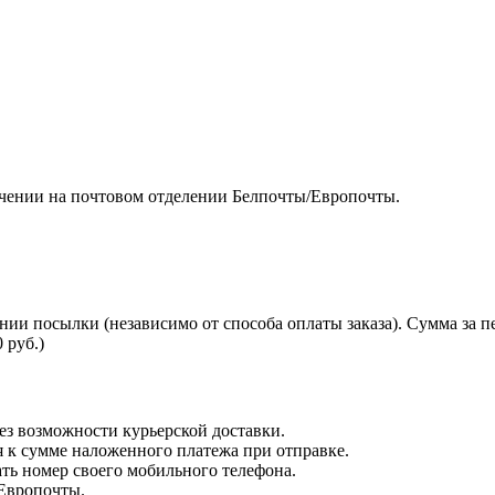
чении на почтовом отделении Белпочты/Европочты.
нии посылки (независимо от способа оплаты заказа). Сумма за 
 руб.)
з возможности курьерской доставки.
я к сумме наложенного платежа при отправке.
ть номер своего мобильного телефона.
 Европочты.