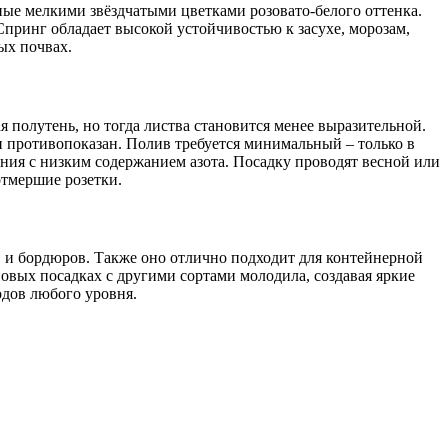
ые мелкими звёздчатыми цветками розовато-белого оттенка.
Спринг обладает высокой устойчивостью к засухе, морозам,
ых почвах.
 полутень, но тогда листва становится менее выразительной.
и противопоказан. Полив требуется минимальный – только в
ния с низким содержанием азота. Посадку проводят весной или
отмершие розетки.
 и бордюров. Также оно отлично подходит для контейнерной
овых посадках с другими сортами молодила, создавая яркие
одов любого уровня.