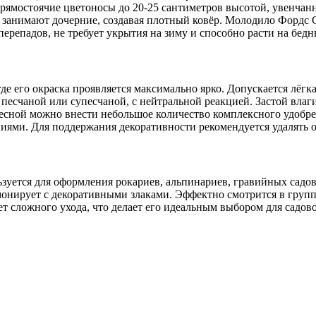
рямостоячие цветоносы до 20-25 сантиметров высотой, увенчанн
ро занимают дочерние, создавая плотный ковёр. Молодило Фордс 
перепадов, не требует укрытия на зиму и способно расти на бедн
 его окраска проявляется максимально ярко. Допускается лёгкая
песчаной или супесчаной, с нейтральной реакцией. Застой влаг
есной можно внести небольшое количество комплексного удобре
иями. Для поддержания декоративности рекомендуется удалять 
уется для оформления рокариев, альпинариев, гравийных садов
рмонирует с декоративными злаками. Эффектно смотрится в групп
ет сложного ухода, что делает его идеальным выбором для садов