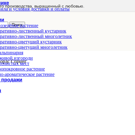
нике
го производства, выращенный с любовью.
ила и условия доставки и оплаты
ии
Поиск
озелёное растение
ративно-лиственный кустарник
ративно-лиственный многолетник
ративно-цветущий кустарник
ративно-цветущий многолетник
альпинария
живой изгороди
ордс Спринг
тенистых мест
опокровное растение
о-ароматическое растение
 продажи
ы