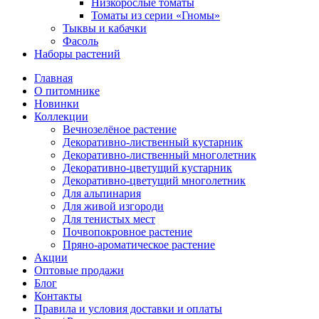
Низкорослые томаты
Томаты из серии «Гномы»
Тыквы и кабачки
Фасоль
Наборы растений
Главная
О питомнике
Новинки
Коллекции
Вечнозелёное растение
Декоративно-лиственный кустарник
Декоративно-лиственный многолетник
Декоративно-цветущий кустарник
Декоративно-цветущий многолетник
Для альпинария
Для живой изгороди
Для тенистых мест
Почвопокровное растение
Пряно-ароматическое растение
Акции
Оптовые продажи
Блог
Контакты
Правила и условия доставки и оплаты