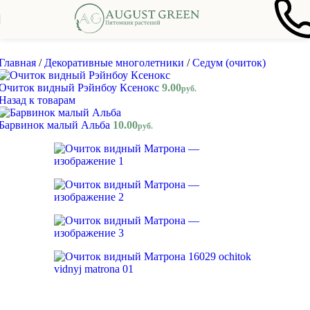
Skip to navigation
Skip to main content
Главная
/
Декоративные многолетники
/
Седум (очиток)
Очиток видный Рэйнбоу Ксенокс
9.00
руб.
Назад к товарам
Барвинок малый Альба
10.00
руб.