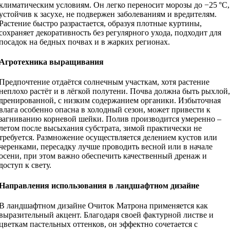
климатическим условиям. Он легко переносит морозы до −25 °C,
устойчив к засухе, не подвержен заболеваниям и вредителям.
Растение быстро разрастается, образуя плотные куртины,
сохраняет декоративность без регулярного ухода, подходит для
посадок на бедных почвах и в жарких регионах.
Агротехника выращивания
Предпочтение отдаётся солнечным участкам, хотя растение
неплохо растёт и в лёгкой полутени. Почва должна быть рыхлой,
дренированной, с низким содержанием органики. Избыточная
влага особенно опасна в холодный сезон, может привести к
загниванию корневой шейки. Полив производится умеренно –
летом после высыхания субстрата, зимой практически не
требуется. Размножение осуществляется делением кустов или
черенками, пересадку лучше проводить весной или в начале
осени, при этом важно обеспечить качественный дренаж и
доступ к свету.
Направления использования в ландшафтном дизайне
В ландшафтном дизайне Очиток Матрона применяется как
выразительный акцент. Благодаря своей фактурной листве и
цветкам пастельных оттенков, он эффектно сочетается с