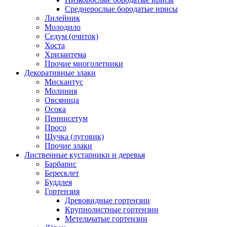
Среднерослые бородатые ирисы
Лилейник
Молодило
Седум (очиток)
Хоста
Хризантема
Прочие многолетники
Декоративные злаки
Мискантус
Молиния
Овсяница
Осока
Пеннисетум
Просо
Щучка (луговик)
Прочие злаки
Лиственные кустарники и деревья
Барбарис
Бересклет
Буддлея
Гортензия
Древовидные гортензии
Крупнолистные гортензии
Метельчатые гортензии