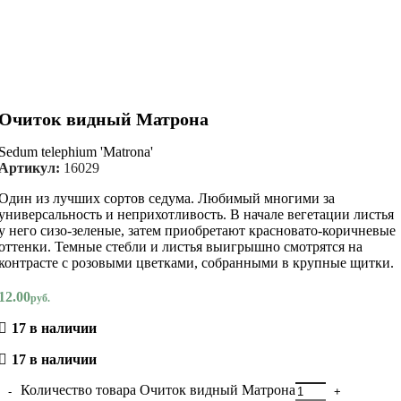
Очиток видный Матрона
Sedum telephium 'Matrona'
Артикул:
16029
Один из лучших сортов седума. Любимый многими за
универсальность и неприхотливость. В начале вегетации листья
у него сизо-зеленые, затем приобретают красновато-коричневые
оттенки. Темные стебли и листья выигрышно смотрятся на
контрасте с розовыми цветками, собранными в крупные щитки.
12.00
руб.
17 в наличии
17 в наличии
Количество товара Очиток видный Матрона