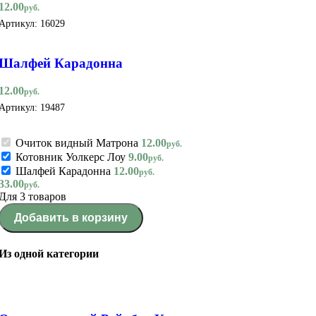
12.00
руб.
Артикул:
16029
Шалфей Карадонна
12.00
руб.
Артикул:
19487
Очиток видный Матрона
12.00
руб.
Котовник Уолкерс Лоу
9.00
руб.
Шалфей Карадонна
12.00
руб.
33.00
руб.
Для 3 товаров
Добавить в корзину
Из одной категории