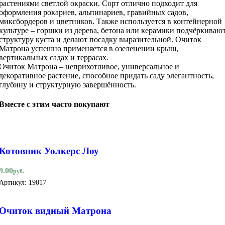
растениями светлой окраски. Сорт отлично подходит для
оформления рокариев, альпинариев, гравийных садов,
миксбордеров и цветников. Также используется в контейнерной
культуре – горшки из дерева, бетона или керамики подчёркиваю
структуру куста и делают посадку выразительной. Очиток
Матрона успешно применяется в озеленении крыш,
вертикальных садах и террасах.
Очиток Матрона – неприхотливое, универсальное и
декоративное растение, способное придать саду элегантность,
глубину и структурную завершённость.
Вместе с этим часто покупают
Котовник Уолкерс Лоу
9.00
руб.
Артикул:
19017
Очиток видный Матрона