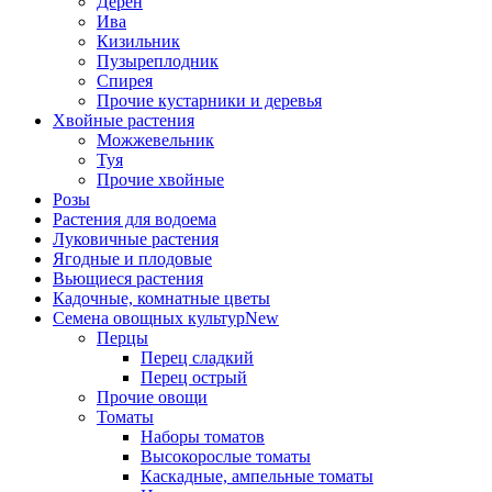
Дёрен
Ива
Кизильник
Пузыреплодник
Спирея
Прочие кустарники и деревья
Хвойные растения
Можжевельник
Туя
Прочие хвойные
Розы
Растения для водоема
Луковичные растения
Ягодные и плодовые
Вьющиеся растения
Кадочные, комнатные цветы
Семена овощных культур
New
Перцы
Перец сладкий
Перец острый
Прочие овощи
Томаты
Наборы томатов
Высокорослые томаты
Каскадные, ампельные томаты