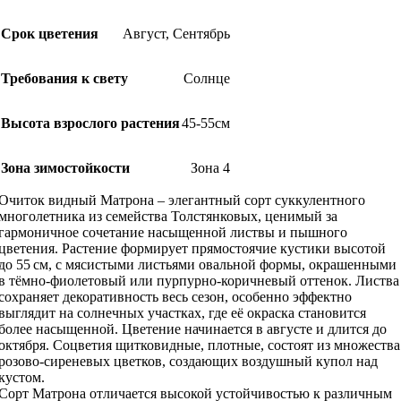
Срок цветения
Август
,
Сентябрь
Требования к свету
Солнце
Высота взрослого растения
45-55см
Зона зимостойкости
Зона 4
Очиток видный Матрона – элегантный сорт суккулентного
многолетника из семейства Толстянковых, ценимый за
гармоничное сочетание насыщенной листвы и пышного
цветения. Растение формирует прямостоячие кустики высотой
до 55 см, с мясистыми листьями овальной формы, окрашенными
в тёмно-фиолетовый или пурпурно-коричневый оттенок. Листва
сохраняет декоративность весь сезон, особенно эффектно
выглядит на солнечных участках, где её окраска становится
более насыщенной. Цветение начинается в августе и длится до
октября. Соцветия щитковидные, плотные, состоят из множества
розово-сиреневых цветков, создающих воздушный купол над
кустом.
Сорт Матрона отличается высокой устойчивостью к различным