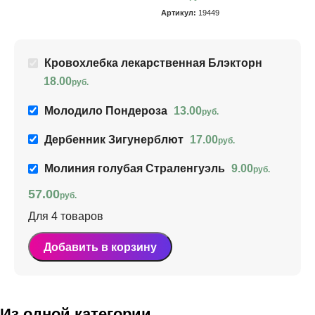
Артикул:
19449
Кровохлебка лекарственная Блэкторн
18.00
руб.
Молодило Пондероза
13.00
руб.
Дербенник Зигунерблют
17.00
руб.
Молиния голубая Страленгуэль
9.00
руб.
57.00
руб.
Для 4 товаров
Добавить в корзину
Из одной категории