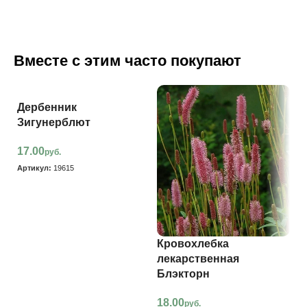
Вместе с этим часто покупают
Дербенник
Зигунерблют
17.00
руб.
Артикул:
19615
Кровохлебка
М
лекарственная
С
Блэкторн
9
18.00
руб.
Ар