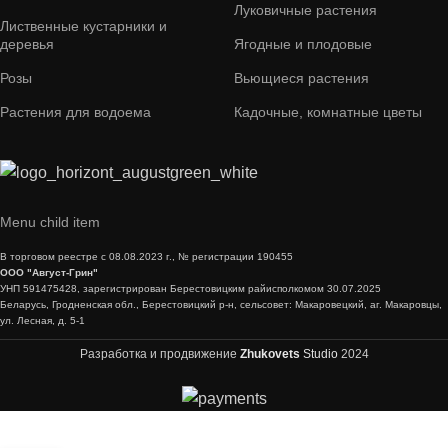
Луковичные растения
Лиственные кустарники и
деревья
Ягодные и плодовые
Розы
Вьющиеся растения
Растения для водоема
Кадочные, комнатные цветы
Menu child item
В торговом реестре с 08.08.2023 г., № регистрации 190455
ООО "Август-Грин"
УНП 591475428, зарегистрирован Берестовицким райисполкомом 30.07.2025
Беларусь, Гродненская обл., Берестовицкий р-н, сельсовет: Макаровецкий, аг. Макаровцы,
ул. Лесная, д. 5-1
Разработка и продвижение
Zhukovets
Studio
2024