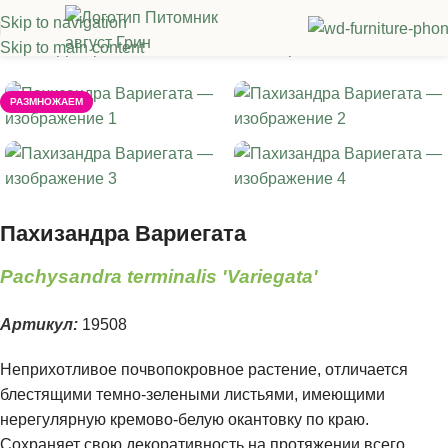
Skip to navigation
Skip to main content
лавная
/
Декоративные многолетники
/
Прочие многолетники
РАЗМНОЖАЕМ
Пахизандра Вариегата
Pachysandra terminalis 'Variegata'
Артикул:
19508
Неприхотливое почвопокровное растение, отличается
блестящими темно-зелеными листьями, имеющими
нерегулярную кремово-белую окантовку по краю.
Сохраняет свою декоративность на протяжении всего