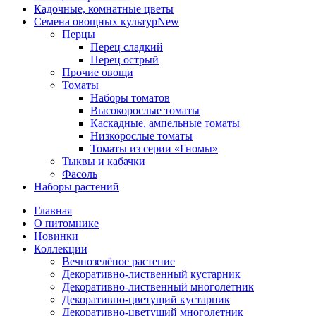
Кадочные, комнатные цветы
Семена овощных культур
New
Перцы
Перец сладкий
Перец острый
Прочие овощи
Томаты
Наборы томатов
Высокорослые томаты
Каскадные, ампельные томаты
Низкорослые томаты
Томаты из серии «Гномы»
Тыквы и кабачки
Фасоль
Наборы растений
Главная
О питомнике
Новинки
Коллекции
Вечнозелёное растение
Декоративно-лиственный кустарник
Декоративно-лиственный многолетник
Декоративно-цветущий кустарник
Декоративно-цветущий многолетник