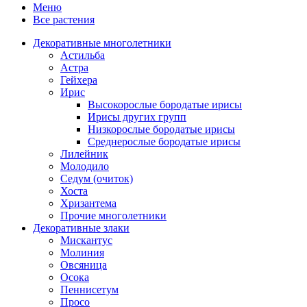
Меню
Все растения
Декоративные многолетники
Астильба
Астра
Гейхера
Ирис
Высокорослые бородатые ирисы
Ирисы других групп
Низкорослые бородатые ирисы
Среднерослые бородатые ирисы
Лилейник
Молодило
Седум (очиток)
Хоста
Хризантема
Прочие многолетники
Декоративные злаки
Мискантус
Молиния
Овсяница
Осока
Пеннисетум
Просо