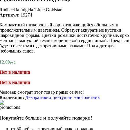
Rudbeckia fulgida 'Little Goldstar'
Артикул:
19274
Компактный низкорослый сорт отличающийся обильным и
продолжительным цветением. Образует аккуратные кустики
шаровидной формы. Цветки-ромашки достаточно крупные, ярко
желтые с выпуклой темно- коричневой сердцевинкой. Прекрасн
будет сочетаться с декоративными злаками. Подходит для
небольших садов.
12.00
руб.
Нет в наличии
Нет в наличии
Человек смотрят этот товар прямо сейчас!
Коллекция:
Декоративно-цветущий многолетник
Покупайте больше и получайте подарки!
от 50 руб. - декоративный злак в подарок