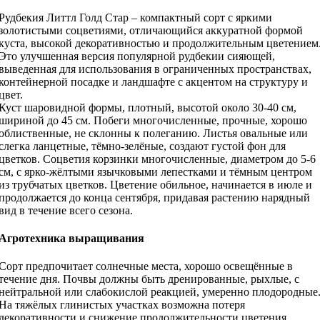
Рудбекия Литтл Голд Стар – компактный сорт с яркими
золотистыми соцветиями, отличающийся аккуратной формой
куста, высокой декоративностью и продолжительным цветением
Это улучшенная версия популярной рудбекии сияющей,
выведенная для использования в ограниченных пространствах,
контейнерной посадке и ландшафте с акцентом на структуру и
цвет.
Куст шаровидной формы, плотный, высотой около 30-40 см,
шириной до 45 см. Побеги многочисленные, прочные, хорошо
облиственные, не склонны к полеганию. Листья овальные или
слегка ланцетные, тёмно-зелёные, создают густой фон для
цветков. Соцветия корзинки многочисленные, диаметром до 5-6
см, с ярко-жёлтыми язычковыми лепестками и тёмным центром
из трубчатых цветков. Цветение обильное, начинается в июле и
продолжается до конца сентября, придавая растению нарядный
вид в течение всего сезона.
Агротехника выращивания
Сорт предпочитает солнечные места, хорошо освещённые в
течение дня. Почвы должны быть дренированные, рыхлые, с
нейтральной или слабокислой реакцией, умеренно плодородные
На тяжёлых глинистых участках возможна потеря
декоративности и снижение продолжительности цветения.