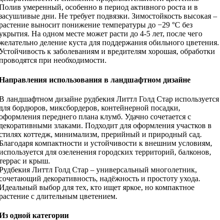
Полив умеренный, особенно в период активного роста и в
засушливые дни. Не требует подвязки. Зимостойкость высокая –
растение выносит понижение температуры до −29 °C без
укрытия. На одном месте может расти до 4-5 лет, после чего
желательно деление куста для поддержания обильного цветения.
Устойчивость к заболеваниям и вредителям хорошая, обработки
проводятся при необходимости.
Направления использования в ландшафтном дизайне
В ландшафтном дизайне рудбекия Литтл Голд Стар используется
для бордюров, миксбордеров, контейнерной посадки,
оформления переднего плана клумб. Удачно сочетается с
декоративными злаками. Подходит для оформления участков в
стилях коттедж, минимализм, прерийный и природный сад.
Благодаря компактности и устойчивости к внешним условиям,
используется для озеленения городских территорий, балконов,
террас и крыш.
Рудбекия Литтл Голд Стар – универсальный многолетник,
сочетающий декоративность, надёжность и простоту ухода.
Идеальный выбор для тех, кто ищет яркое, но компактное
растение с длительным цветением.
Из одной категории