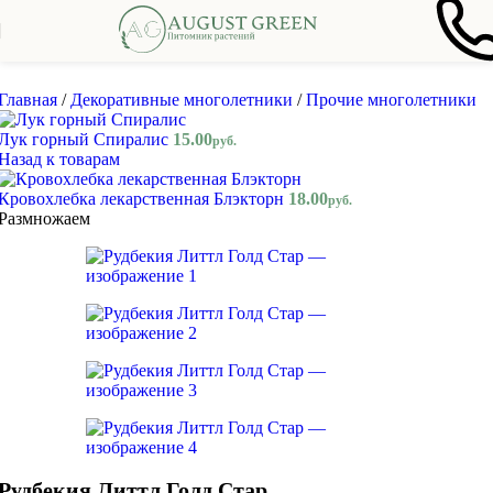
Skip to navigation
Skip to main content
Главная
/
Декоративные многолетники
/
Прочие многолетники
Лук горный Спиралис
15.00
руб.
Назад к товарам
Кровохлебка лекарственная Блэкторн
18.00
руб.
Размножаем
Рудбекия Литтл Голд Стар