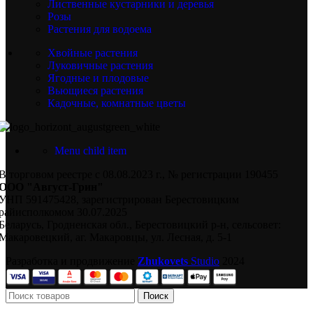
Лиственные кустарники и деревья
Розы
Растения для водоема
Хвойные растения
Луковичные растения
Ягодные и плодовые
Вьющиеся растения
Кадочные, комнатные цветы
Menu child item
В торговом реестре с 08.08.2023 г., № регистрации 190455
ООО "Август-Грин"
УНП 591475428, зарегистрирован Берестовицким
райисполкомом 30.07.2025
Беларусь, Гродненская обл., Берестовицкий р-н, сельсовет:
Макаровецкий, аг. Макаровцы, ул. Лесная, д. 5-1
Разработка и продвижение
Zhukovets
Studio
2024
Поиск