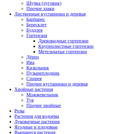
Щучка (луговик)
Прочие злаки
Лиственные кустарники и деревья
Барбарис
Бересклет
Буддлея
Гортензия
Древовидные гортензии
Крупнолистные гортензии
Метельчатые гортензии
Дёрен
Ива
Кизильник
Пузыреплодник
Спирея
Прочие кустарники и деревья
Хвойные растения
Можжевельник
Туя
Прочие хвойные
Розы
Растения для водоема
Луковичные растения
Ягодные и плодовые
Вьющиеся растения