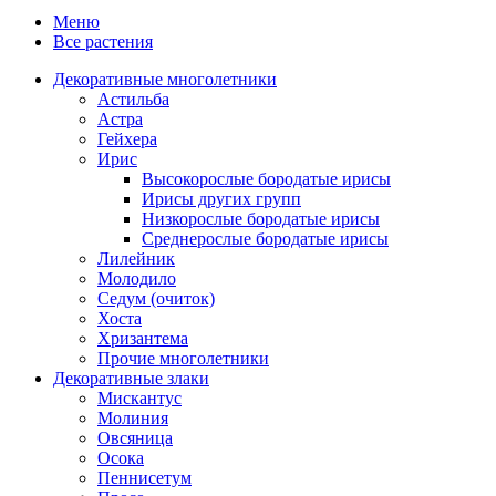
Меню
Все растения
Декоративные многолетники
Астильба
Астра
Гейхера
Ирис
Высокорослые бородатые ирисы
Ирисы других групп
Низкорослые бородатые ирисы
Среднерослые бородатые ирисы
Лилейник
Молодило
Седум (очиток)
Хоста
Хризантема
Прочие многолетники
Декоративные злаки
Мискантус
Молиния
Овсяница
Осока
Пеннисетум