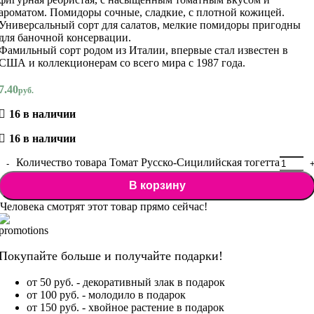
ароматом. Помидоры сочные, сладкие, с плотной кожицей.
Универсальный сорт для салатов, мелкие помидоры пригодны
для баночной консервации.
Фамильный сорт родом из Италии, впервые стал известен в
США и коллекционерам со всего мира с 1987 года.
7.40
руб.
16 в наличии
16 в наличии
Количество товара Томат Русско-Сицилийская тогетта
В корзину
Человека смотрят этот товар прямо сейчас!
Покупайте больше и получайте подарки!
от 50 руб. - декоративный злак в подарок
от 100 руб. - молодило в подарок
от 150 руб. - хвойное растение в подарок