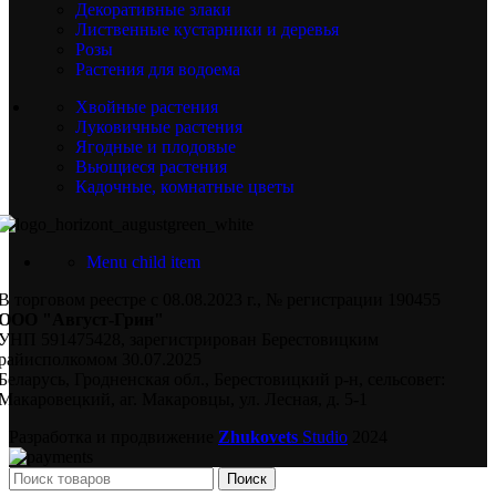
Декоративные злаки
Лиственные кустарники и деревья
Розы
Растения для водоема
Хвойные растения
Луковичные растения
Ягодные и плодовые
Вьющиеся растения
Кадочные, комнатные цветы
Menu child item
В торговом реестре с 08.08.2023 г., № регистрации 190455
ООО "Август-Грин"
УНП 591475428, зарегистрирован Берестовицким
райисполкомом 30.07.2025
Беларусь, Гродненская обл., Берестовицкий р-н, сельсовет:
Макаровецкий, аг. Макаровцы, ул. Лесная, д. 5-1
Разработка и продвижение
Zhukovets
Studio
2024
Поиск