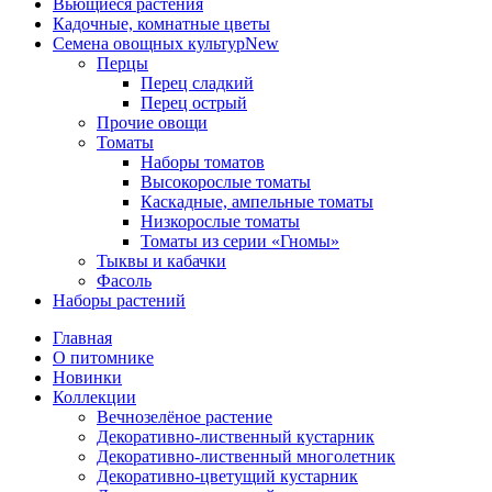
Вьющиеся растения
Кадочные, комнатные цветы
Семена овощных культур
New
Перцы
Перец сладкий
Перец острый
Прочие овощи
Томаты
Наборы томатов
Высокорослые томаты
Каскадные, ампельные томаты
Низкорослые томаты
Томаты из серии «Гномы»
Тыквы и кабачки
Фасоль
Наборы растений
Главная
О питомнике
Новинки
Коллекции
Вечнозелёное растение
Декоративно-лиственный кустарник
Декоративно-лиственный многолетник
Декоративно-цветущий кустарник