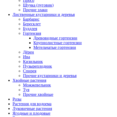
Просо
Щучка (луговик)
Прочие злаки
Лиственные кустарники и деревья
Барбарис
Бересклет
Буддлея
Гортензия
Древовидные гортензии
Крупнолистные гортензии
Метельчатые гортензии
Дёрен
Ива
Кизильник
Пузыреплодник
Спирея
Прочие кустарники и деревья
Хвойные растения
Можжевельник
Туя
Прочие хвойные
Розы
Растения для водоема
Луковичные растения
Ягодные и плодовые