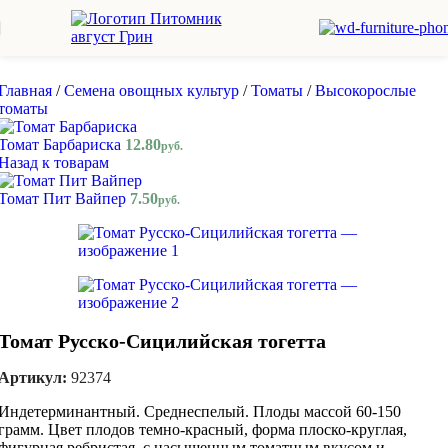
Skip to navigation
Skip to main content
Главная
/
Семена овощных культур
/
Томаты
/
Высокорослые
томаты
Томат Барбариска
12.80
руб.
Назад к товарам
Томат Пит Вайпер
7.50
руб.
Томат Русско-Сицилийская тогетта
Артикул:
92374
Индетерминантный. Среднеспелый. Плоды массой 60-150
грамм. Цвет плодов темно-красный, форма плоско-круглая,
фигурная ребристая, с насыщенным томатным вкусом и