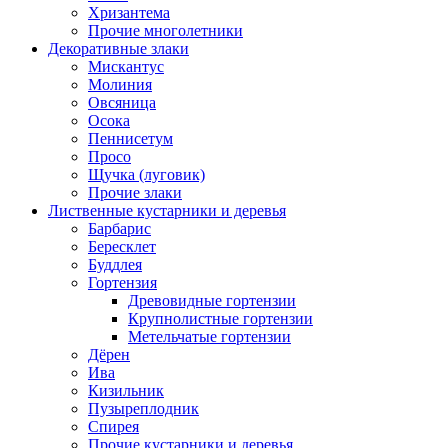
Хризантема
Прочие многолетники
Декоративные злаки
Мискантус
Молиния
Овсяница
Осока
Пеннисетум
Просо
Щучка (луговик)
Прочие злаки
Лиственные кустарники и деревья
Барбарис
Бересклет
Буддлея
Гортензия
Древовидные гортензии
Крупнолистные гортензии
Метельчатые гортензии
Дёрен
Ива
Кизильник
Пузыреплодник
Спирея
Прочие кустарники и деревья