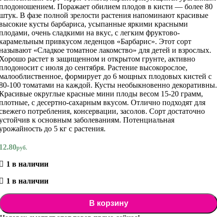
плодоношением. Поражает обилием плодов в кисти — более 80
штук. В фазе полной зрелости растения напоминают красивые
высокие кусты барбариса, усыпанные яркими красными
плодами, очень сладкими на вкус, с легким фруктово-
карамельным привкусом леденцов «Барбарис». Этот сорт
называют «Сладкое томатное лакомство» для детей и взрослых.
Хорошо растет в защищенном и открытом грунте, активно
плодоносит с июля до сентября. Растение высокорослое,
малооблиственное, формирует до 6 мощных плодовых кистей с
80-100 томатами на каждой. Кусты необыкновенно декоративны.
Красивые округлые красные мини плоды весом 15-20 грамм,
плотные, с десертно-сахарным вкусом. Отлично подходят для
свежего потребления, консервации, засолов. Сорт достаточно
устойчив к основным заболеваниям. Потенциальная
урожайность до 5 кг с растения.
12.80
руб.
1 в наличии
1 в наличии
В корзину