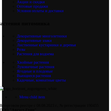
Акции и скидки
Оптовые продажи
Условия оплаты и доставки
астения питомника
Декоративные многолетники
Декоративные злаки
Лиственные кустарники и деревья
Розы
Растения для водоема
Хвойные растения
Луковичные растения
Ягодные и плодовые
Вьющиеся растения
Кадочные, комнатные цветы
Menu child item
В торговом реестре с 08.08.2023 г., № регистрации 190455
ООО "Август-Грин"