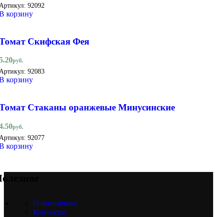
Артикул:
92092
В корзину
Томат Скифская Фея
5.20
руб.
Артикул:
92083
В корзину
Томат Стаканы оранжевые Минусинские
4.50
руб.
Артикул:
92077
В корзину
олезное
О питомнике
Контакты