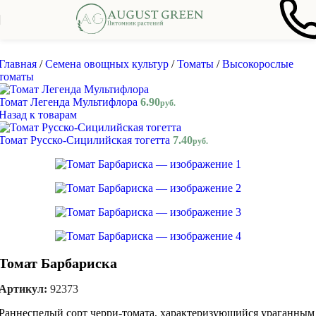
Skip to navigation
Skip to main content
Главная
/
Семена овощных культур
/
Томаты
/
Высокорослые
томаты
Томат Легенда Мультифлора
6.90
руб.
Назад к товарам
Томат Русско-Сицилийская тогетта
7.40
руб.
Томат Барбариска
Артикул:
92373
Раннеспелый сорт черри-томата, характеризующийся ураганным