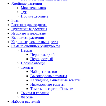
Хвойные растения
Можжевельник
Туя
Прочие хвойные
Розы
Растения для водоема
Луковичные растения
Ягодные и плодовые
Вьющиеся растения
Кадочные, комнатные цветы
Семена овощных культур
New
Перцы
Перец сладкий
Перец острый
Прочие овощи
Томаты
Наборы томатов
Высокорослые томаты
Каскадные, ампельные томаты
Низкорослые томаты
Томаты из серии «Гномы»
Тыквы и кабачки
Фасоль
Наборы растений