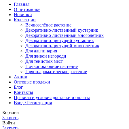
Главная
О питомнике
Новинки
Коллекции
Вечнозелёное растение
Декоративно-лиственный кустарник
Декоративно-лиственный многолетник
Декоративно-цветущий кустарник
Декоративно-цветущий многолетник
Для альпинария
Для живой изгороди
Для тенистых мест
Почвопокровное растение
Пряно-ароматическое растение
Акции
Оптовые продажи
Блог
Контакты
Правила и условия доставки и оплаты
Вход / Регистрация
Корзина
Закрыть
Войти
Закрыть